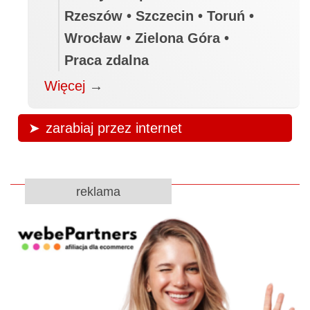
Rzeszów • Szczecin • Toruń •
Wrocław • Zielona Góra •
Praca zdalna
Więcej
→
zarabiaj przez internet
reklama