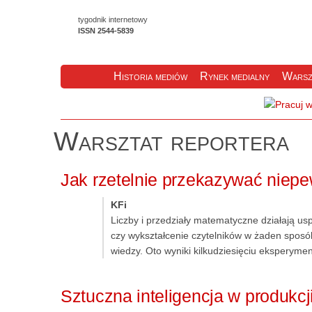
tygodnik internetowy
ISSN 2544-5839
Historia mediów
Rynek medialny
Warsz
Warsztat reportera
Jak rzetelnie przekazywać niep
KFi
Liczby i przedziały matematyczne działają us
czy wykształcenie czytelników w żaden sposób
wiedzy. Oto wyniki kilkudziesięciu eksperym
Sztuczna inteligencja w produkcji