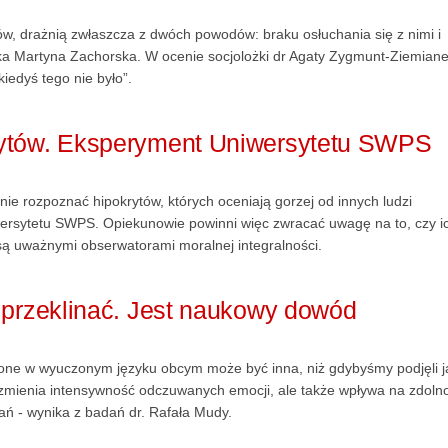
w, drażnią zwłaszcza z dwóch powodów: braku osłuchania się z nimi i
żka Martyna Zachorska. W ocenie socjolożki dr Agaty Zygmunt-Ziemiane
kiedyś tego nie było”.
rytów. Eksperyment Uniwersytetu SWPS
ie rozpoznać hipokrytów, których oceniają gorzej od innych ludzi
rsytetu SWPS. Opiekunowie powinni więc zwracać uwagę na to, czy i
i są uważnymi obserwatorami moralnej integralności.
 przeklinać. Jest naukowy dowód
ione w wyuczonym języku obcym może być inna, niż gdybyśmy podjęli j
 zmienia intensywność odczuwanych emocji, ale także wpływa na zdoln
ań - wynika z badań dr. Rafała Mudy.