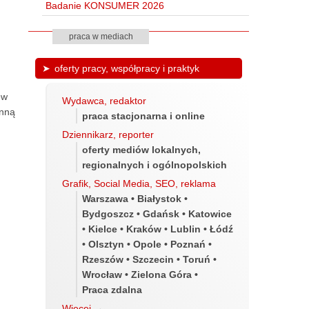
Badanie KONSUMER 2026
praca w mediach
oferty pracy, współpracy i praktyk
ew
Wydawca, redaktor
inną
praca stacjonarna i online
Dziennikarz, reporter
oferty mediów lokalnych,
regionalnych i ogólnopolskich
Grafik, Social Media, SEO, reklama
Warszawa • Białystok •
Bydgoszcz • Gdańsk • Katowice
• Kielce • Kraków • Lublin • Łódź
• Olsztyn • Opole • Poznań •
Rzeszów • Szczecin • Toruń •
Wrocław • Zielona Góra •
Praca zdalna
Więcej
→