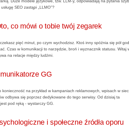
iwarką. Duże modele językowe, tzw. LLM-y, odpowiadają na pytania szyb
go usługę SEO zastąpi „LLMO”?
to, co mówi o tobie twój zegarek
czekasz pięć minut, po czym wychodzisz. Ktoś inny spóźnia się pół god
kać. Czas w komunikacji to narzędzie, broń i wyznacznik statusu. Witaj 
ywa na relacje między ludźmi.
omunikatorze GG
to konieczność na przykład w kampaniach reklamowych, wpisach w siec
ów odbywa się poprzez dedykowane do tego serwisy. Od dzisiaj ta
jest pod ręką - wystarczy GG.
ychologiczne i społeczne źródła oporu