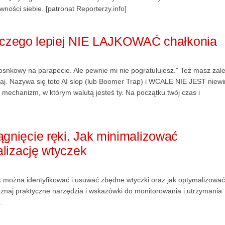
ności siebie. [patronat Reporterzy.info]
Dlaczego lepiej NIE LAJKOWAĆ chałkonia
snkowy na parapecie. Ale pewnie mi nie pogratulujesz." Też masz zal
j. Nazywa się toto AI slop (lub Boomer Trap) i WCALE NIE JEST niew
mechanizm, w którym walutą jesteś ty. Na początku twój czas i
nięcie ręki. Jak minimalizować
lizację wtyczek
jak można identyfikować i usuwać zbędne wtyczki oraz jak optymalizować
oznaj praktyczne narzędzia i wskazówki do monitorowania i utrzymania
.