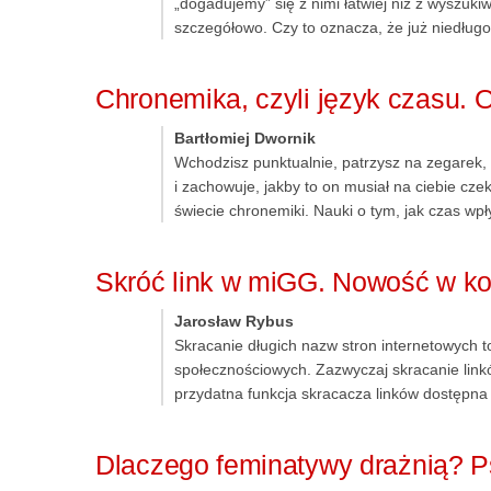
„dogadujemy” się z nimi łatwiej niż z wyszuk
szczegółowo. Czy to oznacza, że już niedłu
Chronemika, czyli język czasu. O
Bartłomiej Dwornik
Wchodzisz punktualnie, patrzysz na zegarek, 
i zachowuje, jakby to on musiał na ciebie cze
świecie chronemiki. Nauki o tym, jak czas wpł
Skróć link w miGG. Nowość w k
Jarosław Rybus
Skracanie długich nazw stron internetowych 
społecznościowych. Zazwyczaj skracanie link
przydatna funkcja skracacza linków dostępna 
Dlaczego feminatywy drażnią? Ps