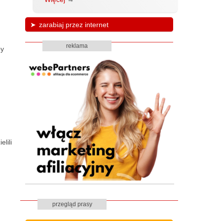
zarabiaj przez internet
reklama
by
lili
przegląd prasy