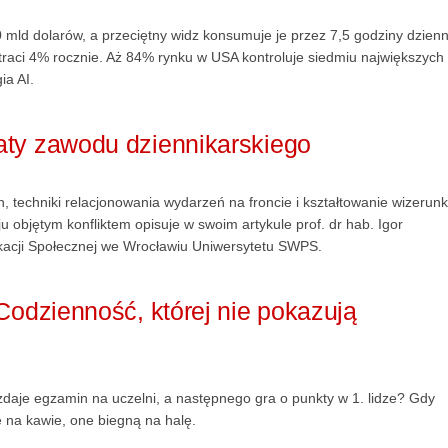
0 mld dolarów, a przeciętny widz konsumuje je przez 7,5 godziny dzienn
 traci 4% rocznie. Aż 84% rynku w USA kontroluje siedmiu największych
ia AI.
aty zawodu dziennikarskiego
 techniki relacjonowania wydarzeń na froncie i kształtowanie wizerun
objętym konfliktem opisuje w swoim artykule prof. dr hab. Igor
kacji Społecznej we Wrocławiu Uniwersytetu SWPS.
Codzienność, której nie pokazują
zdaje egzamin na uczelni, a następnego gra o punkty w 1. lidze? Gdy
 na kawie, one biegną na halę.