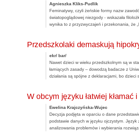
Agnieszka Kliks-Pudlik
Feminatywy, czyli żeńskie formy nazw zawodó
światopoglądowej niezgody - wskazała filolo
wynika to z przyzwyczajeń i przekonania, że „
Przedszkolaki demaskują hipok
ekr/ bar/
Nawet dzieci w wieku przedszkolnym są w stan
łamiących zasady – dowodzą badacze z Uniwe
działania są spójne z deklaracjami, bo dziec
W obcym języku łatwiej kłamać i
Ewelina Krajczyńska-Wujec
Decyzja podjęta w oparciu o dane przedstaw
podstawie danych w języku ojczystym. Język
analizowania problemów i wybierania rozwiąz