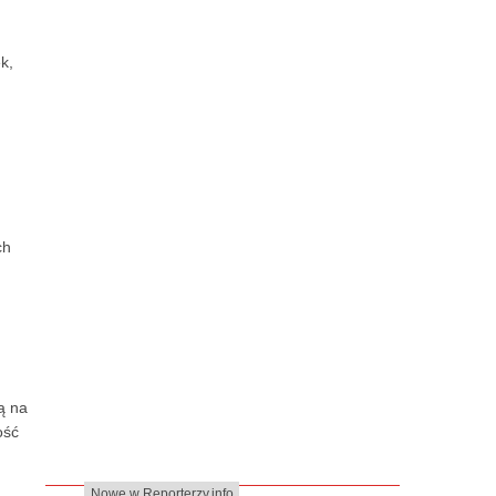
k,
ch
ą na
ość
Nowe w Reporterzy.info