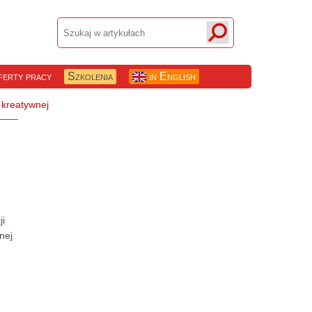
erty pracy
Szkolenia
in English
ji
nej