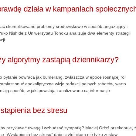
aprawdę działa w kampaniach społecznyc
azać skomplikowane problemy środowiskowe w sposób angażujący i
ko Nishide z Uniwersytetu Tohoku analizuje dwa elementy strategii
cji.
y algorytmy zastąpią dziennikarzy?
o pytanie powraca jak bumerang, zwłaszcza w epoce rosnącej roli
k zamiast snuć apokaliptyczne wizje redakcji pełnych robotów, warto
eniają sposób, w jaki powstają i analizowane są informacje.
ystąpienia bez stresu
 by przykuwać uwagę i wzbudzać sympatię? Maciej Orłoś przekonuje, 
 „Wystąpienia bez stresu” daje czytelnikom nie tylko zestaw