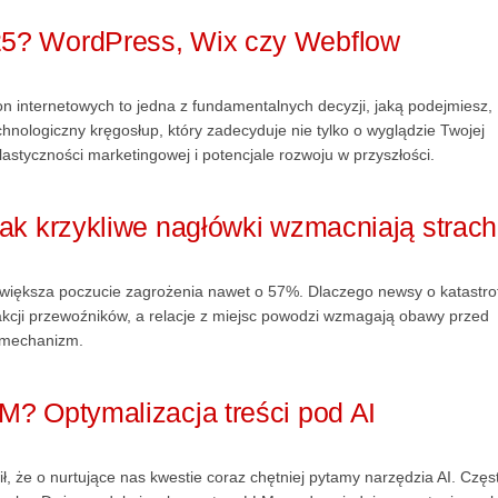
5? WordPress, Wix czy Webflow
n internetowych to jedna z fundamentalnych decyzji, jaką podejmiesz,
hnologiczny kręgosłup, który zadecyduje nie tylko o wyglądzie Twojej
elastyczności marketingowej i potencjale rozwoju w przyszłości.
ak krzykliwe nagłówki wzmacniają strach
większa poczucie zagrożenia nawet o 57%. Dlaczego newsy o katastro
d akcji przewoźników, a relacje z miejsc powodzi wzmagają obawy przed
y mechanizm.
M? Optymalizacja treści pod AI
ił, że o nurtujące nas kwestie coraz chętniej pytamy narzędzia AI. Częs