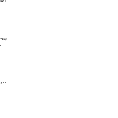
ko i
ziny
w
iach