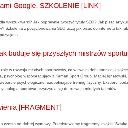
adami Google. SZKOLENIE [LINK]
dla wyszukiwarki? Jak poprawnie tworzyć tytuły SEO? Jak pisać artykuł
tów? Szkolenia z pozycjonowania SEO uczą jak pisać do internetu tak, a
 pozycjach.
k buduje się przyszłych mistrzów sportu
rolę w rozwoju młodych sportowców, co w swojej debiutanckiej książce
a, psycholog współpracujący z Kaman Sport Group. Maciej Ignatowski,
 wsparcie psychologiczne, uzupełniające trening fizyczny. Eksperci podzie
sychologia sportowa przyczynia się do rozwoju młodych talentów.
ówienia [FRAGMENT]
dzo często od dobrej wymowy. Przedstawiamy fragmenty książki "Sztuka