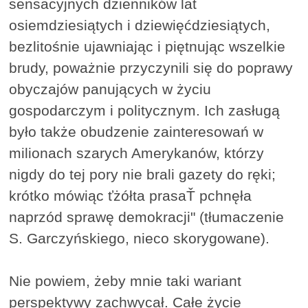
sensacyjnych dzienników lat
osiemdziesiątych i dziewięćdziesiątych,
bezlitośnie ujawniając i piętnując wszelkie
brudy, poważnie przyczynili się do poprawy
obyczajów panujących w życiu
gospodarczym i politycznym. Ich zasługą
było także obudzenie zainteresowań w
milionach szarych Amerykanów, którzy
nigdy do tej pory nie brali gazety do ręki;
krótko mówiąc ťżółta prasaŤ pchnęła
naprzód sprawę demokracji" (tłumaczenie
S. Garczyńskiego, nieco skorygowane).
Nie powiem, żeby mnie taki wariant
perspektywy zachwycał. Całe życie