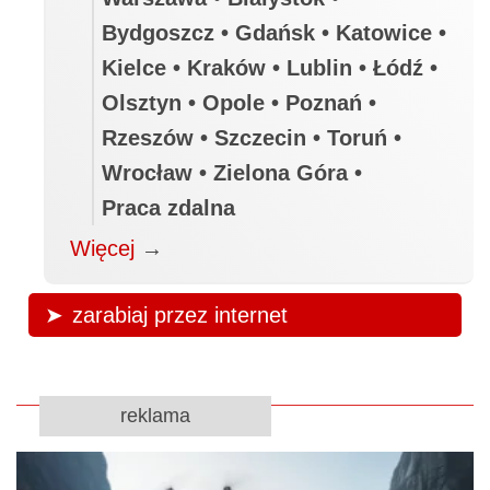
Bydgoszcz • Gdańsk • Katowice •
Kielce • Kraków • Lublin • Łódź •
Olsztyn • Opole • Poznań •
Rzeszów • Szczecin • Toruń •
Wrocław • Zielona Góra •
Praca zdalna
Więcej
→
zarabiaj przez internet
reklama