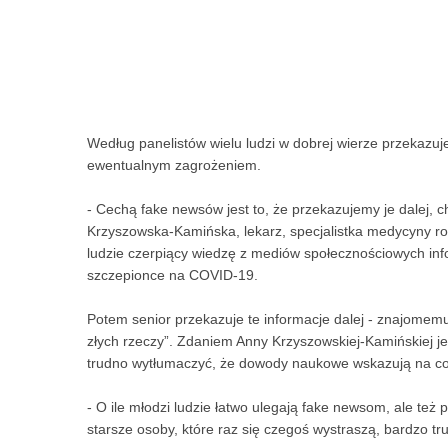
Według panelistów wielu ludzi w dobrej wierze przekazuj
ewentualnym zagrożeniem.
- Cechą fake newsów jest to, że przekazujemy je dalej, 
Krzyszowska-Kamińska, lekarz, specjalistka medycyny rod
ludzie czerpiący wiedzę z mediów społecznościowych inf
szczepionce na COVID-19.
Potem senior przekazuje te informacje dalej - znajomem
złych rzeczy”. Zdaniem Anny Krzyszowskiej-Kamińskiej j
trudno wytłumaczyć, że dowody naukowe wskazują na co
- O ile młodzi ludzie łatwo ulegają fake newsom, ale też p
starsze osoby, które raz się czegoś wystraszą, bardzo tr