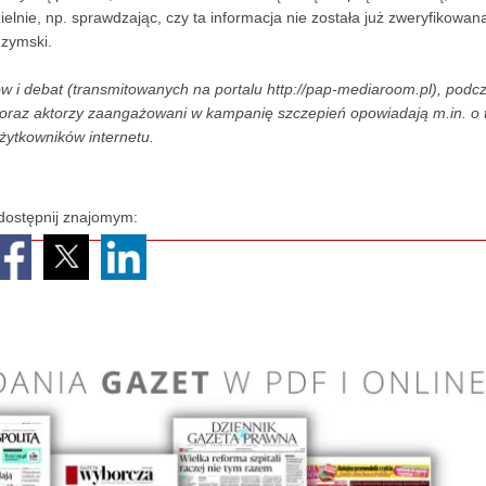
lnie, np. sprawdzając, czy ta informacja nie została już zweryfikowan
Rzymski.
 i debat (transmitowanych na portalu http://pap-mediaroom.pl), podc
e) oraz aktorzy zaangażowani w kampanię szczepień opowiadają m.in. o 
żytkowników internetu.
dostępnij znajomym: