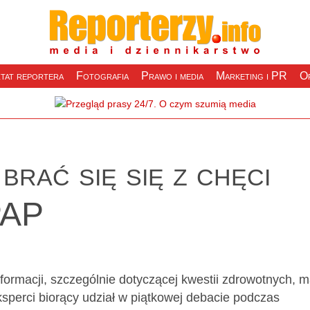
tat reportera
Fotografia
Prawo i media
Marketing i PR
Of
rać się się z chęci
PAP
formacji, szczególnie dotyczącej kwestii zdrowotnych, m
eksperci biorący udział w piątkowej debacie podczas