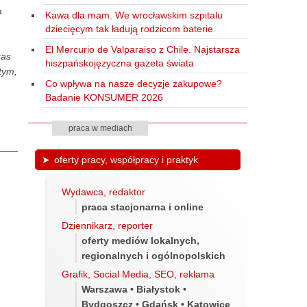
a
Kawa dla mam. We wrocławskim szpitalu
dziecięcym tak ładują rodzicom baterie
El Mercurio de Valparaiso z Chile. Najstarsza
zas
hiszpańskojęzyczna gazeta świata
tym,
Co wpływa na nasze decyzje zakupowe?
Badanie KONSUMER 2026
praca w mediach
oferty pracy, współpracy i praktyk
Wydawca, redaktor
praca stacjonarna i online
Dziennikarz, reporter
oferty mediów lokalnych,
regionalnych i ogólnopolskich
Grafik, Social Media, SEO, reklama
Warszawa • Białystok •
Bydgoszcz • Gdańsk • Katowice