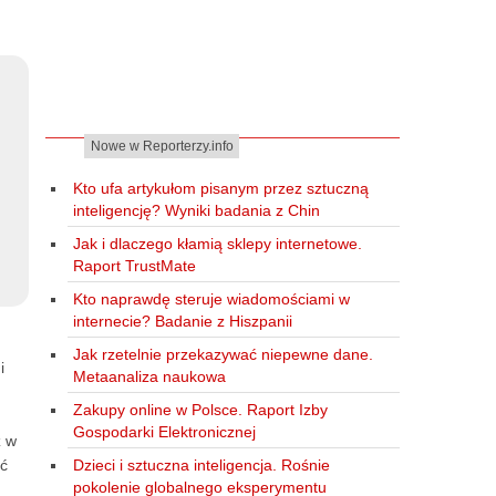
Nowe w Reporterzy.info
Kto ufa artykułom pisanym przez sztuczną
inteligencję? Wyniki badania z Chin
Jak i dlaczego kłamią sklepy internetowe.
Raport TrustMate
Kto naprawdę steruje wiadomościami w
internecie? Badanie z Hiszpanii
Jak rzetelnie przekazywać niepewne dane.
i
Metaanaliza naukowa
Zakupy online w Polsce. Raport Izby
Gospodarki Elektronicznej
ż w
Dzieci i sztuczna inteligencja. Rośnie
ać
pokolenie globalnego eksperymentu