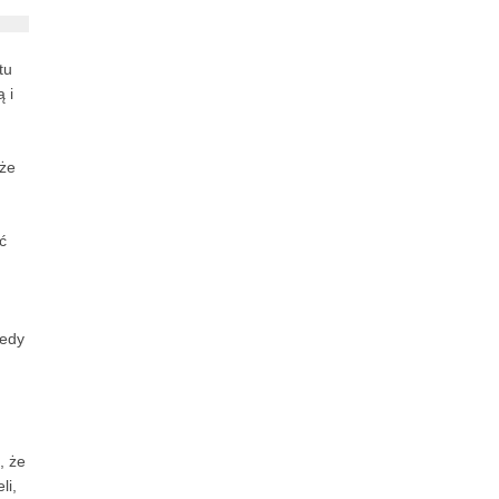
tu
 i
 że
ć
tedy
, że
li,