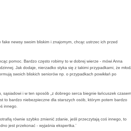
e fake newsy swoim bliskim i znajomym, chcąc ustrzec ich przed
chcąc pomoc. Bardzo często robimy to w dobrej wierze - mówi Anna
zinnej. Jak dodaje, nierzadko styka się z takimi przypadkami, że młod
ormują swoich bliskich seniorów np. o przypadkach powikłań po
u, sąsiadowi i w ten sposób „z dobrego serca biegnie łańcuszek czase
est to bardzo niebezpieczne dla starszych osób, którym potem bardzo
ś innego.
otrafią równie szybko zmienić zdanie, jeśli przeczytają coś innego, to
udno jest przekonać - wyjaśnia ekspertka.’