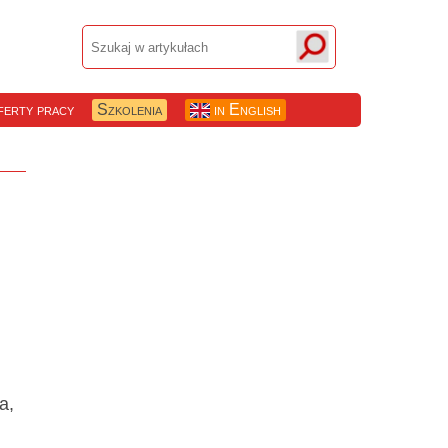
erty pracy
Szkolenia
in English
a,