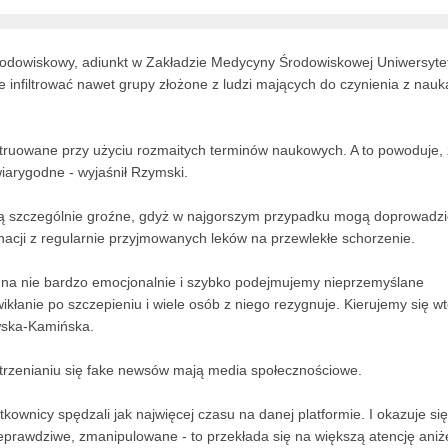
 środowiskowy, adiunkt w Zakładzie Medycyny Środowiskowej Uniwersyte
infiltrować nawet grupy złożone z ludzi mających do czynienia z nauką
nstruowane przy użyciu rozmaitych terminów naukowych. A to powoduje,
wiarygodne - wyjaśnił Rzymski.
są szczególnie groźne, gdyż w najgorszym przypadku mogą doprowadzi
nacji z regularnie przyjmowanych leków na przewlekłe schorzenie.
y na nie bardzo emocjonalnie i szybko podejmujemy nieprzemyślane
kłanie po szczepieniu i wiele osób z niego rezygnuje. Kierujemy się w
owska-Kamińska.
strzenianiu się fake newsów mają media społecznościowe.
tkownicy spędzali jak najwięcej czasu na danej platformie. I okazuje się
ieprawdziwe, zmanipulowane - to przekłada się na większą atencję aniże