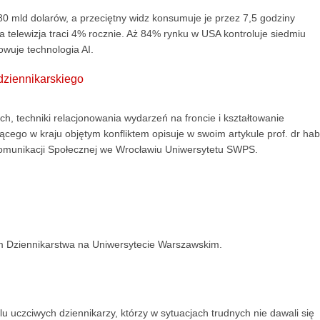
80 mld dolarów, a przeciętny widz konsumuje je przez 7,5 godziny
a telewizja traci 4% rocznie. Aż 84% rynku w USA kontroluje siedmiu
owuje technologia AI.
dziennikarskiego
, techniki relacjonowania wydarzeń na froncie i kształtowanie
ego w kraju objętym konfliktem opisuje w swoim artykule prof. dr hab
Komunikacji Społecznej we Wrocławiu Uniwersytetu SWPS.
 Dziennikarstwa na Uniwersytecie Warszawskim.
lu uczciwych dziennikarzy, którzy w sytuacjach trudnych nie dawali się