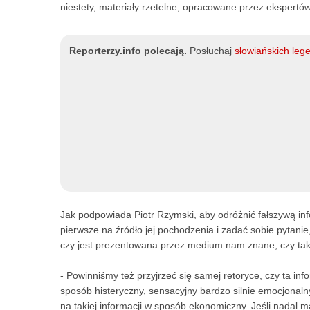
niestety, materiały rzetelne, opracowane przez ekspertów 
Reporterzy.info polecają.
Posłuchaj
słowiańskich leg
Jak podpowiada Piotr Rzymski, aby odróżnić fałszywą in
pierwsze na źródło jej pochodzenia i zadać sobie pytani
czy jest prezentowana przez medium nam znane, czy takie
- Powinniśmy też przyjrzeć się samej retoryce, czy ta in
sposób histeryczny, sensacyjny bardzo silnie emocjonalny
na takiej informacji w sposób ekonomiczny. Jeśli nadal