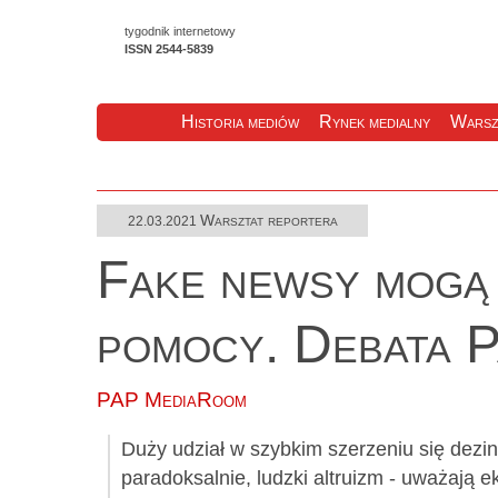
tygodnik internetowy
ISSN 2544-5839
Historia mediów
Rynek medialny
Warsz
Warsztat reportera
22.03.2021
Fake newsy mogą b
pomocy. Debata 
PAP MediaRoom
Duży udział w szybkim szerzeniu się dezin
paradoksalnie, ludzki altruizm - uważają 