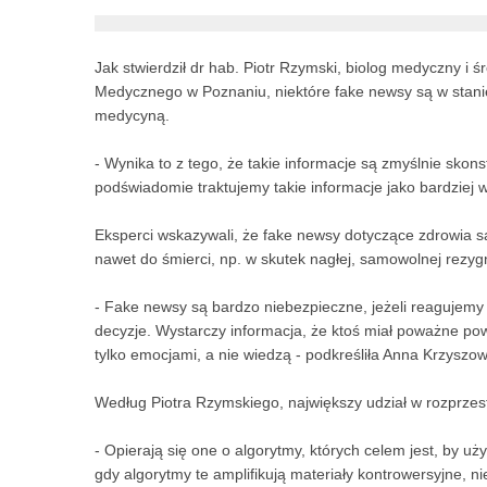
Jak stwierdził dr hab. Piotr Rzymski, biolog medyczny i
Medycznego w Poznaniu, niektóre fake newsy są w stanie 
medycyną.
- Wynika to z tego, że takie informacje są zmyślnie sko
podświadomie traktujemy takie informacje jako bardziej 
Eksperci wskazywali, że fake newsy dotyczące zdrowia 
nawet do śmierci, np. w skutek nagłej, samowolnej rezyg
- Fake newsy są bardzo niebezpieczne, jeżeli reagujem
decyzje. Wystarczy informacja, że ktoś miał poważne powi
tylko emocjami, a nie wiedzą - podkreśliła Anna Krzysz
Według Piotra Rzymskiego, największy udział w rozprze
- Opierają się one o algorytmy, których celem jest, by uży
gdy algorytmy te amplifikują materiały kontrowersyjne, n