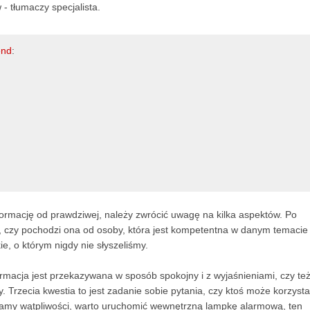
- tłumaczy specjalista.
end
:
formację od prawdziwej, należy zwrócić uwagę na kilka aspektów. Po
e, czy pochodzi ona od osoby, która jest kompetentna w danym temacie 
, o którym nigdy nie słyszeliśmy.
formacja jest przekazywana w sposób spokojny i z wyjaśnieniami, czy te
. Trzecia kwestia to jest zadanie sobie pytania, czy ktoś może korzyst
 mamy wątpliwości, warto uruchomić wewnętrzną lampkę alarmową, ten