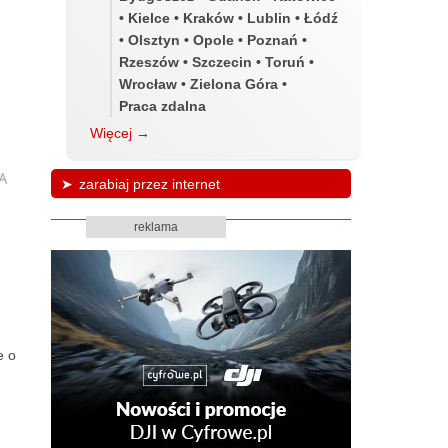
• Kielce • Kraków • Lublin • Łódź
• Olsztyn • Opole • Poznań •
Rzeszów • Szczecin • Toruń •
Wrocław • Zielona Góra •
Praca zdalna
Więcej
→
zarabiaj przez internet
reklama
e o