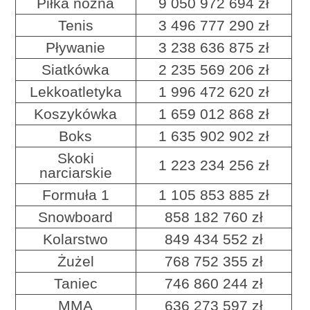
Piłka nożna
9 050 972 694 zł
Tenis
3 496 777 290 zł
Pływanie
3 238 636 875 zł
Siatkówka
2 235 569 206 zł
Lekkoatletyka
1 996 472 620 zł
Koszykówka
1 659 012 868 zł
Boks
1 635 902 902 zł
Skoki
1 223 234 256 zł
narciarskie
Formuła 1
1 105 853 885 zł
Snowboard
858 182 760 zł
Kolarstwo
849 434 552 zł
Żużel
768 752 355 zł
Taniec
746 860 244 zł
MMA
636 273 597 zł