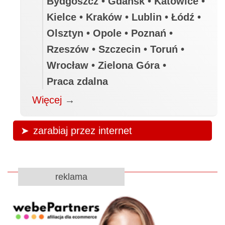
Bydgoszcz • Gdańsk • Katowice •
Kielce • Kraków • Lublin • Łódź •
Olsztyn • Opole • Poznań •
Rzeszów • Szczecin • Toruń •
Wrocław • Zielona Góra •
Praca zdalna
Więcej
→
zarabiaj przez internet
reklama