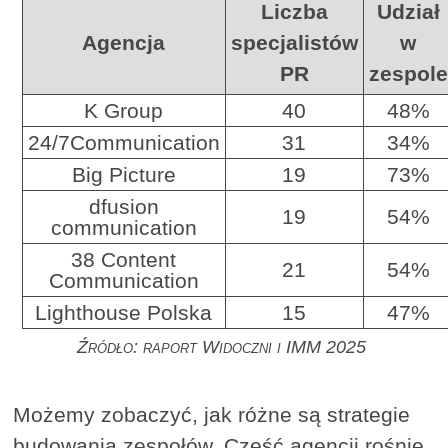
Liczba
Udział
Agencja
specjalistów
w
PR
zespole
K Group
40
48%
24/7Communication
31
34%
Big Picture
19
73%
dfusion
19
54%
communication
38 Content
21
54%
Communication
Lighthouse Polska
15
47%
Źródło: raport Widoczni i IMM 2025
Możemy zobaczyć, jak różne są strategie
budowania zespołów. Część agencji rośnie