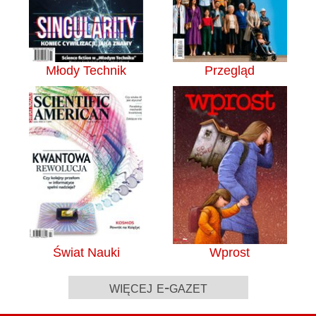
Młody Technik
Przegląd
Świat Nauki
Wprost
więcej e-gazet