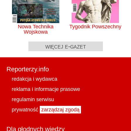
Nowa Technika
Tygodnik Powszechny
Wojskowa
więcej e-gazet
Reporterzy.info
redakcja i wydawca
reklama i informacje prasowe
regulamin serwisu
prywatność
zarządzaj zgodą
Dla głodnych wiedzy