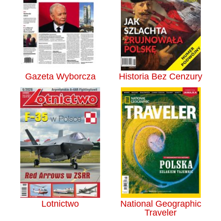
Gazeta Wyborcza
Historia Bez Cenzury
Lotnictwo
National Geographic
Traveler