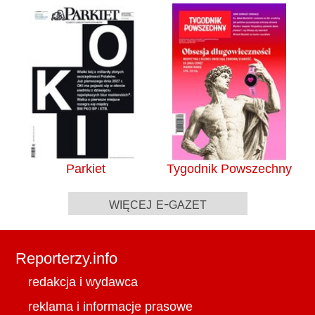
Parkiet
Tygodnik Powszechny
więcej e-gazet
Reporterzy.info
redakcja i wydawca
reklama i informacje prasowe