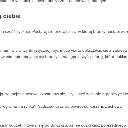
reelancer w zupełnie innym obszarze. Zastanów się nad tym.
ą ciebie
 część zyskuje. Postaraj się przewidzieć, w której branży nastąpi wzro
rmami w branży turystycznej, być może warto dokształcić się z zakresu
anie potrzebującej cię branży, a następnie wyślij ofertę, która dokład
ą sytuację finansową i zastanów się, czy jesteś w stanie ograniczyć kos
 programu na rynku? Nadszedł czas na powrót do korzeni. Zachowaj
cisły budżet i trzymaj się go do czasu, aż nie odzyskasz poprzedniego