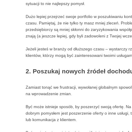
sytuacji to nie najlepszy pomysł.
Dużo lepiej przejrzeć swoje portfolio w poszukiwaniu kon
czasu. Pamiętaj, że nie tylko ty masz mniej zleceń. Pro
przedsiębiorcy są mniej skłonni do zaryzykowania współp
znają (a jeszcze lepiej, gdy byli zadowoleni z Twojej wcze
Jeżeli jesteś w branży od dłuższego czasu – wystarczy rz
klientów, którzy mogą być zainteresowani twoimi usługam
2. Poszukaj nowych źródeł dochod
Zamiast tonąć we frustracji, wywołanej globalnym spow
na wprowadzenie zmian.
Być może istnieje sposób, by poszerzyć swoją ofertę. Na 
dobrym pomysłem jest poszerzenie oferty o inne usługi, 
lub komunikacja z klientem.