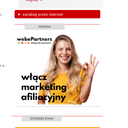
zarabiaj przez internet
reklama
e o
przegląd prasy