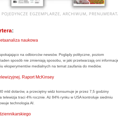
rtera
:
Metaanaliza naukowa
uspokajająco na odbiorców newsów. Poglądy polityczne, poziom
w żaden sposób nie zmieniają sposobu, w jaki przetwarzają oni informacj
ięciu eksperymentów medialnych na temat zaufania do mediów.
telewizyjnej. Raport McKinsey
80 mld dolarów, a przeciętny widz konsumuje je przez 7,5 godziny
a telewizja traci 4% rocznie. Aż 84% rynku w USA kontroluje siedmiu
owuje technologia AI.
dziennikarskiego