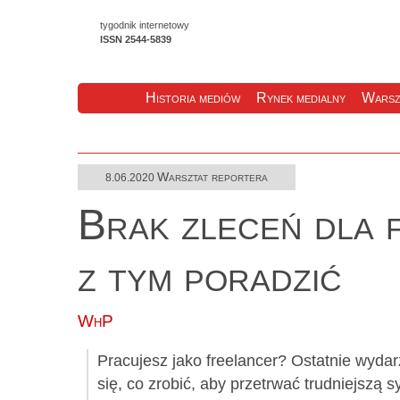
tygodnik internetowy
ISSN 2544-5839
Historia mediów
Rynek medialny
Warsz
Warsztat reportera
8.06.2020
Brak zleceń dla 
z tym poradzić
WhP
Pracujesz jako freelancer? Ostatnie wyda
się, co zrobić, aby przetrwać trudniejszą 