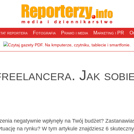
tat reportera
Fotografia
Prawo i media
Marketing i PR
Of
freelancera. Jak sobi
rzenia negatywnie wpłynęły na Twój budżet? Zastanawia
sytuację na rynku? W tym artykule znajdziesz 6 skuteczn