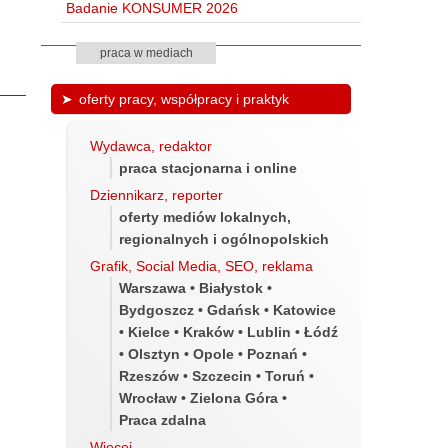
Badanie KONSUMER 2026
praca w mediach
oferty pracy, współpracy i praktyk
Wydawca, redaktor
praca stacjonarna i online
Dziennikarz, reporter
oferty mediów lokalnych,
regionalnych i ogólnopolskich
Grafik, Social Media, SEO, reklama
Warszawa • Białystok •
Bydgoszcz • Gdańsk • Katowice
• Kielce • Kraków • Lublin • Łódź
• Olsztyn • Opole • Poznań •
Rzeszów • Szczecin • Toruń •
Wrocław • Zielona Góra •
Praca zdalna
Więcej
→