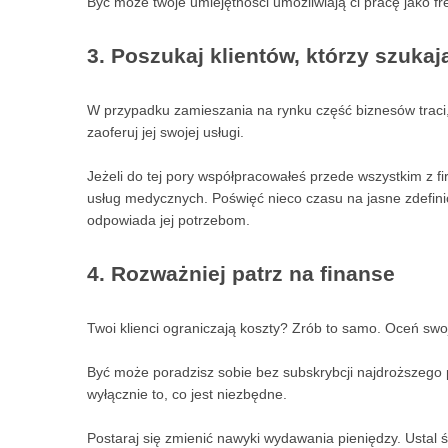
Być może twoje umiejętności umożliwiają ci pracę jako f
3. Poszukaj klientów, którzy szukaj
W przypadku zamieszania na rynku część biznesów traci, a
zaoferuj jej swojej usługi.
Jeżeli do tej pory współpracowałeś przede wszystkim z fi
usług medycznych. Poświęć nieco czasu na jasne zdefiniow
odpowiada jej potrzebom.
4. Rozważniej patrz na finanse
Twoi klienci ograniczają koszty? Zrób to samo. Oceń swoj
Być może poradzisz sobie bez subskrybcji najdroższego
wyłącznie to, co jest niezbędne.
Postaraj się zmienić nawyki wydawania pieniędzy. Ustal ś