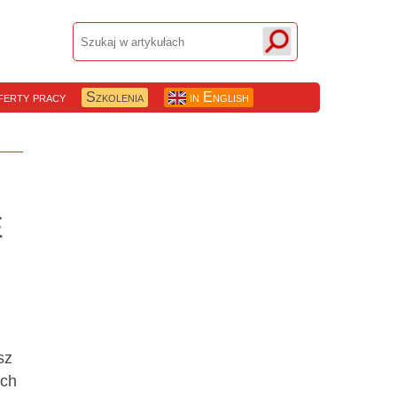
erty pracy
Szkolenia
in English
e
sz
ych