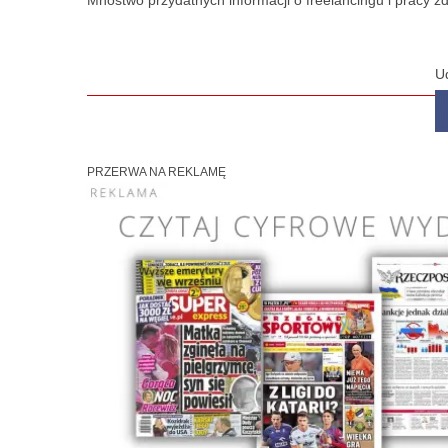
Mnóstwo przydatnych informacji o freelancingu i pracy zd
U
PRZERWA NA REKLAMĘ