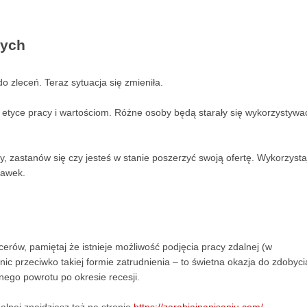
wych
 zleceń. Teraz sytuacja się zmieniła.
etyce pracy i wartościom. Różne osoby będą starały się wykorzystywa
nży, zastanów się czy jesteś w stanie poszerzyć swoją ofertę. Wykorzysta
tawek.
erów, pamiętaj że istnieje możliwość podjęcia pracy zdalnej (w
ic przeciwko takiej formie zatrudnienia – to świetna okazja do zdobyci
ego powrotu po okresie recesji.