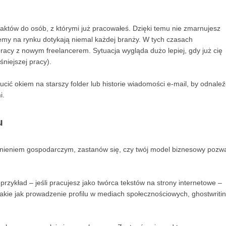
taktów do osób, z którymi już pracowałeś. Dzięki temu nie zmarnujesz
blemy na rynku dotykają niemal każdej branży. W tych czasach
racy z nowym freelancerem. Sytuacja wygląda dużo lepiej, gdy już cię
śniejszej pracy).
ucić okiem na starszy folder lub historie wiadomości e-mail, by odnaleź
i.
u
olnieniem gospodarczym, zastanów się, czy twój model biznesowy pozw
przykład – jeśli pracujesz jako twórca tekstów na strony internetowe –
takie jak prowadzenie profilu w mediach społecznościowych, ghostwriti