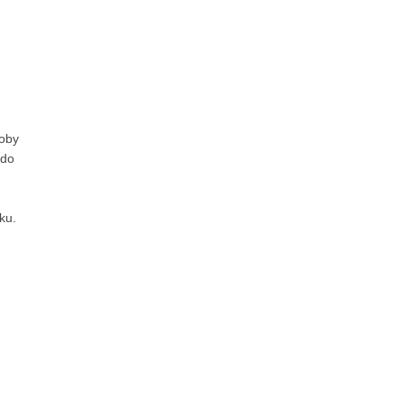
soby
 do
ku.