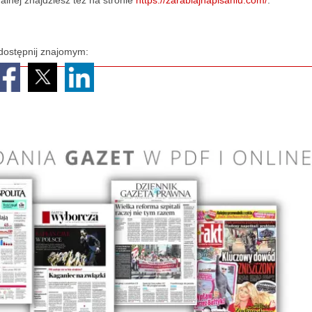
alnej znajdziesz też na stronie
https://zarabiajnapisaniu.com/
.
dostępnij znajomym: