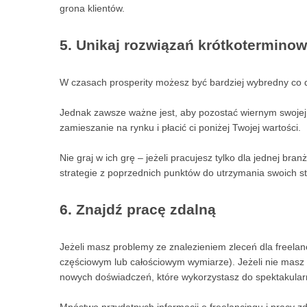
grona klientów.
5. Unikaj rozwiązań krótkotermino
W czasach prosperity możesz być bardziej wybredny co do
Jednak zawsze ważne jest, aby pozostać wiernym swojej 
zamieszanie na rynku i płacić ci poniżej Twojej wartości.
Nie graj w ich grę – jeżeli pracujesz tylko dla jednej bra
strategie z poprzednich punktów do utrzymania swoich s
6. Znajdź pracę zdalną
Jeżeli masz problemy ze znalezieniem zleceń dla freelanc
częściowym lub całościowym wymiarze). Jeżeli nie masz n
nowych doświadczeń, które wykorzystasz do spektakularn