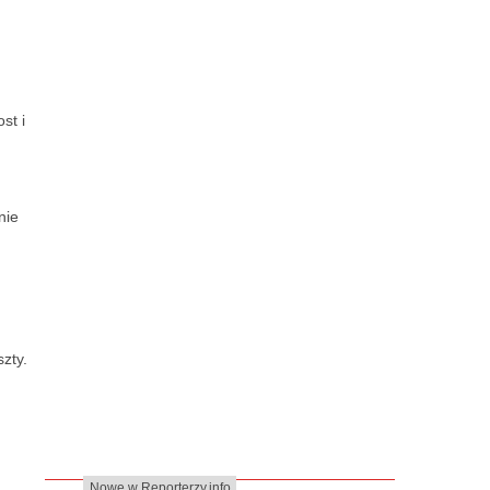
st i
nie
zty.
Nowe w Reporterzy.info