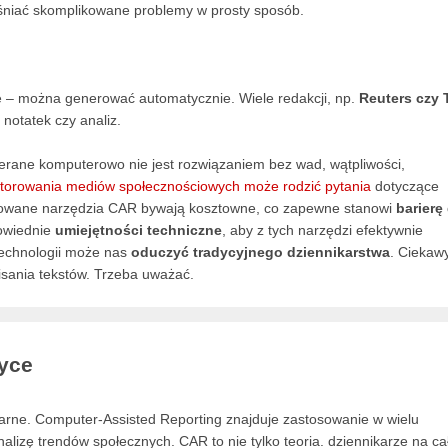
jaśniać skomplikowane problemy w prosty sposób.
owe – można generować automatycznie. Wiele redakcji, np.
Reuters czy 
 notatek czy analiz.
ierane komputerowo nie jest rozwiązaniem bez wad, wątpliwości,
torowania mediów społecznościowych może rodzić pytania
dotyczące
sowane narzędzia CAR bywają kosztowne, co zapewne stanowi
barierę
powiednie
umiejętności techniczne
, aby z tych narzędzi efektywnie
technologii może nas
oduczyć tradycyjnego dziennikarstwa
. Ciekaw
isania tekstów. Trzeba uważać.
yce
larne. Computer-Assisted Reporting znajduje zastosowanie w wielu
alizę trendów społecznych. CAR to nie tylko teoria. dziennikarze na c