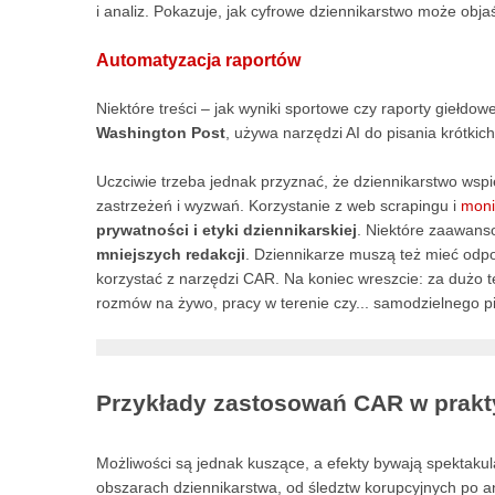
i analiz. Pokazuje, jak cyfrowe dziennikarstwo może ob
Automatyzacja raportów
Niektóre treści – jak wyniki sportowe czy raporty giełd
Washington Post
, używa narzędzi AI do pisania krótkich
Uczciwie trzeba jednak przyznać, że dziennikarstwo wsp
zastrzeżeń i wyzwań. Korzystanie z web scrapingu i
moni
prywatności i etyki dziennikarskiej
. Niektóre zaawan
mniejszych redakcji
. Dziennikarze muszą też mieć od
korzystać z narzędzi CAR. Na koniec wreszcie: za dużo 
rozmów na żywo, pracy w terenie czy... samodzielnego p
Przykłady zastosowań CAR w prakt
Możliwości są jednak kuszące, a efekty bywają spektaku
obszarach dziennikarstwa, od śledztw korupcyjnych po an