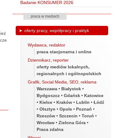
Badanie KONSUMER 2026
praca w mediach
oferty pracy, współpracy i praktyk
nież
dcze
Wydawca, redaktor
praca stacjonarna i online
Dziennikarz, reporter
oferty mediów lokalnych,
regionalnych i ogólnopolskich
o
Grafik, Social Media, SEO, reklama
Warszawa • Białystok •
Bydgoszcz • Gdańsk • Katowice
• Kielce • Kraków • Lublin • Łódź
• Olsztyn • Opole • Poznań •
Rzeszów • Szczecin • Toruń •
Wrocław • Zielona Góra •
Praca zdalna
Więcej
→