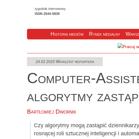
tygodnik internetowy
ISSN 2544-5839
Historia mediów
Rynek medialny
Warsz
Warsztat reportera
24.02.2025
Computer-Assist
algorytmy zastąp
Bartłomiej Dwornik
Czy algorytmy mogą zastąpić dziennikarz
rosnącej roli sztucznej inteligencji i auto