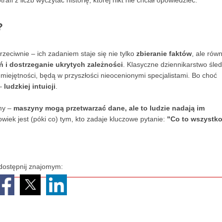
trafi z liczb wyczytać historię, której nikt nie chciał opowiedzieć.
?
Przeciwnie – ich zadaniem staje się nie tylko
zbieranie faktów
, ale rów
 i dostrzeganie ukrytych zależności
. Klasyczne dziennikarstwo śle
e umiejętności, będą w przyszłości nieocenionymi specjalistami. Bo choć
 –
ludzkiej intuicji
.
tmy –
maszyny mogą przetwarzać dane, ale to ludzie nadają im
łowiek jest (póki co) tym, kto zadaje kluczowe pytanie:
"Co to wszystk
dostępnij znajomym: