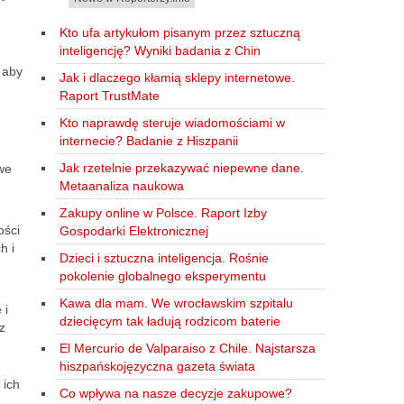
Kto ufa artykułom pisanym przez sztuczną
inteligencję? Wyniki badania z Chin
, aby
Jak i dlaczego kłamią sklepy internetowe.
Raport TrustMate
Kto naprawdę steruje wiadomościami w
internecie? Badanie z Hiszpanii
Jak rzetelnie przekazywać niepewne dane.
we
Metaanaliza naukowa
Zakupy online w Polsce. Raport Izby
ości
Gospodarki Elektronicznej
h i
Dzieci i sztuczna inteligencja. Rośnie
pokolenie globalnego eksperymentu
Kawa dla mam. We wrocławskim szpitalu
 i
dziecięcym tak ładują rodzicom baterie
z
El Mercurio de Valparaiso z Chile. Najstarsza
hiszpańskojęzyczna gazeta świata
 ich
Co wpływa na nasze decyzje zakupowe?