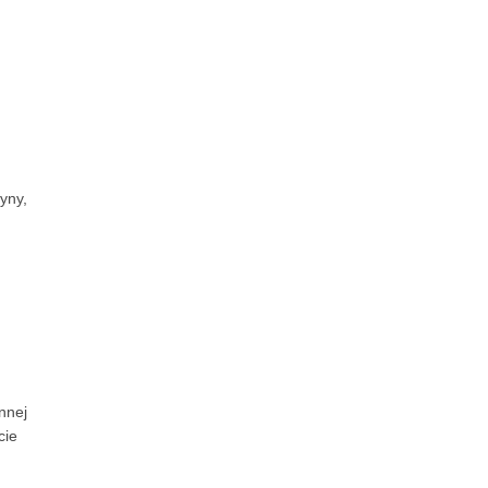
yny,
nnej
cie