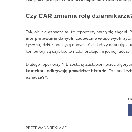
interpretacja to już sztuka. A kto lepiej niż dziennikarze po
Czy CAR zmienia rolę dziennikarza
Tak, ale nie oznacza to, że reporterzy staną się zbędni. 
interpretowanie danych, zadawanie właściwych pytań
łączy się dziś z analityką danych. A ci, którzy opanują t
komputery są szybkie, to nadal brakuje im jednej rzeczy
Dlatego reporterzy NIE zostaną zastąpieni przez algory
kontekst i odkrywają prawdziwe historie
. To nadal cz
oznacza?"
.
U
PRZERWA NA REKLAMĘ