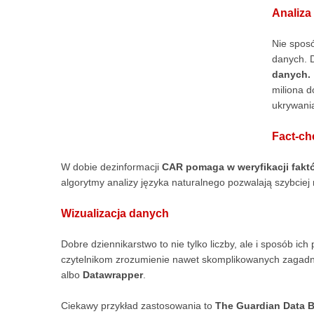
Analiza
Nie spos
danych. D
danych.
miliona d
ukrywani
Fact-ch
W dobie dezinformacji
CAR pomaga w weryfikacji fakt
algorytmy analizy języka naturalnego pozwalają szybciej
Wizualizacja danych
Dobre dziennikarstwo to nie tylko liczby, ale i sposób ich
czytelnikom zrozumienie nawet skomplikowanych zagadn
albo
Datawrapper
.
Ciekawy przykład zastosowania to
The Guardian Data 