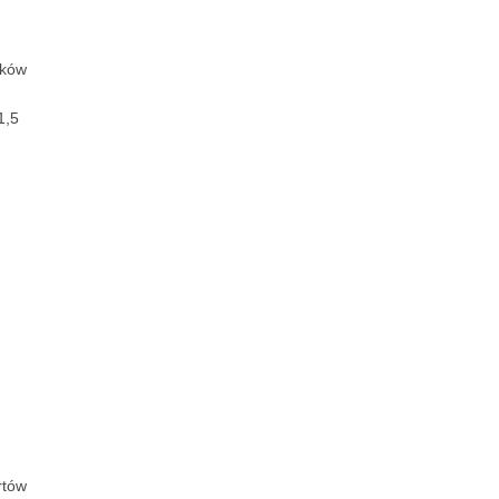
eków
1,5
rtów