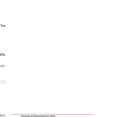
The
 dla
ych
ałym
Nowe w Reporterzy.info