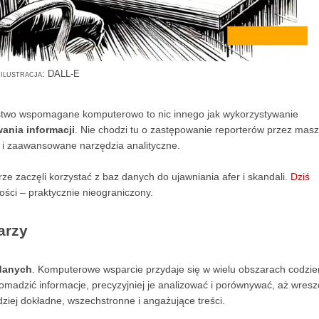
ilustracja: DALL-E
rstwo wspomagane komputerowo to nic innego jak wykorzystywanie
ania informacji
. Nie chodzi tu o zastępowanie reporterów przez masz
h i zaawansowane narzędzia analityczne.
ze zaczęli korzystać z baz danych do ujawniania afer i skandali.
Dziś
ości – praktycznie nieograniczony.
arzy
danych
. Komputerowe wsparcie przydaje się w wielu obszarach codzie
omadzić informacje, precyzyjniej je analizować i porównywać, aż wresz
dziej dokładne, wszechstronne i angażujące treści.