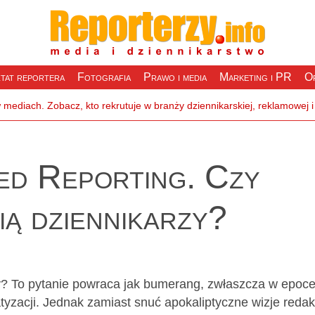
tat reportera
Fotografia
Prawo i media
Marketing i PR
Of
ed Reporting. Czy
ią dziennikarzy?
y? To pytanie powraca jak bumerang, zwłaszcza w epoc
matyzacji. Jednak zamiast snuć apokaliptyczne wizje redak