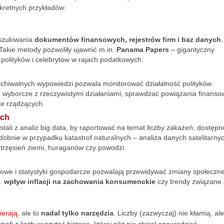
nkretnych przykładów:
eszukiwania
dokumentów finansowych, rejestrów firm i baz danych
 Takie metody pozwoliły ujawnić m.in.
Panama Papers
– gigantyczny
polityków i celebrytów w rajach podatkowych.
archiwalnych wypowiedzi pozwala monitorować działalność polityków.
wyborcze z rzeczywistymi działaniami, sprawdzać powiązania finanso
je rządzących.
ach
li z analiz big data, by raportować na temat liczby zakażeń, dostępn
dobnie w przypadku katastrof naturalnych – analiza danych satelitarnyc
rzęsień ziemi, huraganów czy powodzi.
owe i statystyki gospodarcze pozwalają przewidywać zmiany społeczne
p.
wpływ inflacji na zachowania konsumenckie
czy trendy związane 
ierają
, ale to
nadal tylko narzędzia
. Liczby (zazwyczaj) nie kłamią, ale