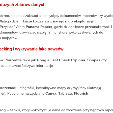
 dużych zbiorów danych
ób ręcznie przeszukiwać setek tysięcy dokumentów, raportów czy wyci
latego dziennikarze korzystają z
narzędzi do eksploracji
Przykład? Afera
Panama Papers
, gdzie dziennikarze przeanalizowali 1
okumentów, ujawniając siatkę firm offshore wykorzystywanych do
a majątków.
ecking i wykrywanie fake newsów
ów
. Narzędzia takie jak
Google Fact Check Explorer
,
Snopes
czy
 rozpoznawać fałszywe informacje.
 prezentacji. Infografiki, interaktywne mapy czy wykresy ułatwiają
ień. Popularne narzędzia to
Canva
,
Tableau
,
Flourish
Blog
– serwis, który wykorzystuje dane do tworzenia przystępnych rapo