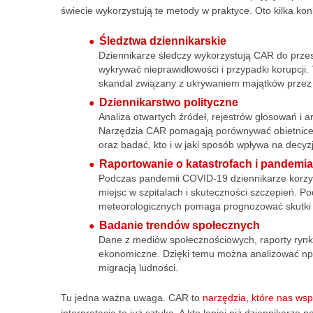
świecie wykorzystują te metody w praktyce. Oto kilka ko
Śledztwa dziennikarskie
Dziennikarze śledczy wykorzystują CAR do prz
wykrywać nieprawidłowości i przypadki korupcji.
skandal związany z ukrywaniem majątków przez 
Dziennikarstwo polityczne
Analiza otwartych źródeł, rejestrów głosowań i 
Narzędzia CAR pomagają porównywać obietnice 
oraz badać, kto i w jaki sposób wpływa na decyz
Raportowanie o katastrofach i pandemi
Podczas pandemii COVID-19 dziennikarze korzysta
miejsc w szpitalach i skuteczności szczepień. Po
meteorologicznych pomaga prognozować skutki t
Badanie trendów społecznych
Dane z mediów społecznościowych, raporty rynk
ekonomiczne. Dzięki temu można analizować n
migracją ludności.
Tu jedna ważna uwaga. CAR to
narzędzia, które nas wsp