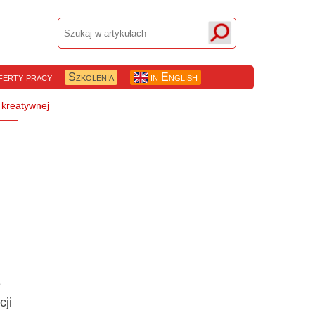
erty pracy
Szkolenia
in English
e
cji