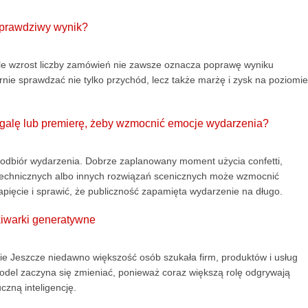
 prawdziwy wynik?
le wzrost liczby zamówień nie zawsze oznacza poprawę wyniku
rnie sprawdzać nie tylko przychód, lecz także marżę i zysk na poziomie
, galę lub premierę, żeby wzmocnić emocje wydarzenia?
ić odbiór wydarzenia. Dobrze zaplanowany moment użycia confetti,
otechnicznych albo innych rozwiązań scenicznych może wzmocnić
ięcie i sprawić, że publiczność zapamięta wydarzenie na długo.
kiwarki generatywne
ie Jeszcze niedawno większość osób szukała firm, produktów i usług
odel zaczyna się zmieniać, ponieważ coraz większą rolę odgrywają
czną inteligencję.