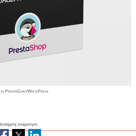
cja PrestaGuru/WhitePress
dostępnij znajomym: