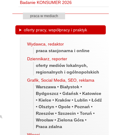
Badanie KONSUMER 2026
praca w mediach
oferty pracy, współpracy i praktyk
Wydawca, redaktor
praca stacjonarna i online
Dziennikarz, reporter
oferty mediów lokalnych,
regionalnych i ogólnopolskich
Grafik, Social Media, SEO, reklama
Warszawa • Białystok •
Bydgoszcz • Gdańsk • Katowice
• Kielce • Kraków • Lublin • Łódź
• Olsztyn • Opole • Poznań •
Rzeszów • Szczecin • Toruń •
Wrocław • Zielona Góra •
Praca zdalna
Więcej
→