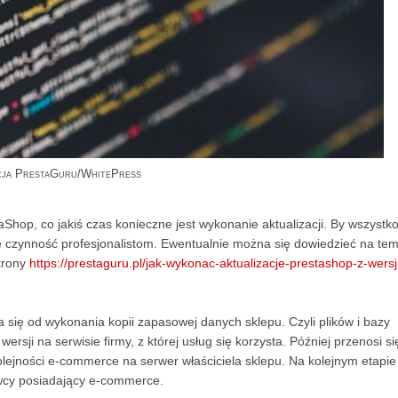
cja PrestaGuru/WhitePress
Shop, co jakiś czas konieczne jest wykonanie aktualizacji. By wszystk
 tę czynność profesjonalistom. Ewentualnie można się dowiedzieć na te
trony
https://prestaguru.pl/jak-wykonac-aktualizacje-prestashop-z-wersj
a się od wykonania kopii zapasowej danych sklepu. Czyli plików i bazy
rsji na serwisie firmy, z której usług się korzysta. Później przenosi si
kolejności e-commerce na serwer właściciela sklepu. Na kolejnym etapie
wcy posiadający e-commerce.