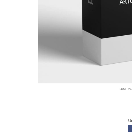
ilustra
U