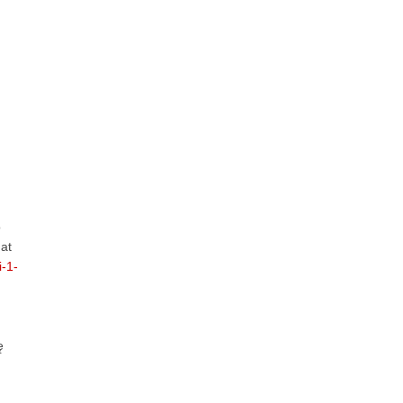
o
mat
i-1-
ę