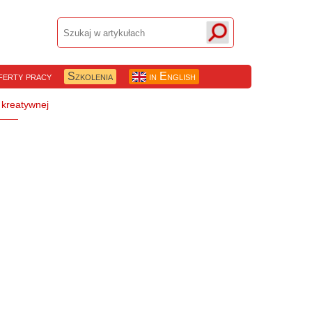
erty pracy
Szkolenia
in English