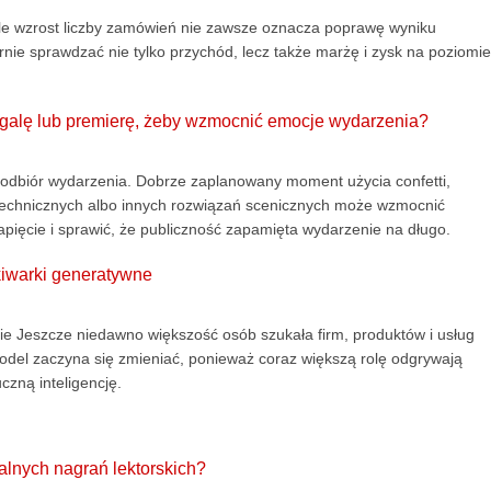
le wzrost liczby zamówień nie zawsze oznacza poprawę wyniku
rnie sprawdzać nie tylko przychód, lecz także marżę i zysk na poziomie
, galę lub premierę, żeby wzmocnić emocje wydarzenia?
ić odbiór wydarzenia. Dobrze zaplanowany moment użycia confetti,
otechnicznych albo innych rozwiązań scenicznych może wzmocnić
ięcie i sprawić, że publiczność zapamięta wydarzenie na długo.
kiwarki generatywne
ie Jeszcze niedawno większość osób szukała firm, produktów i usług
odel zaczyna się zmieniać, ponieważ coraz większą rolę odgrywają
czną inteligencję.
alnych nagrań lektorskich?