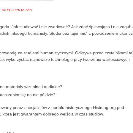
sklep.histmag.org
ygoda. Jak studiować i nie zwariować? Jak zdać śpiewająco i nie zagubi
adnik młodego humanisty. Studia bez tajemnic” z powodzeniem ukończy
rzygodę ze studiami humanistycznymi. Odkrywa przed czytelnikami taj
 jak wykorzystać najnowsze technologie przy tworzeniu wartościowych
ne materiały wizualne i audialne?
iach zanim się na nie pójdzie?
towany przez specjalistów z portalu historycznego Histmag.org pod
, która jest gwarantem dobrego wejścia w czas studiów.