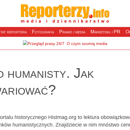
tat reportera
Fotografia
Prawo i media
Marketing i PR
Of
 humanisty. Jak
zwariować?
ortalu historycznego Histmag.org to lektura obowiązkow
runków humanistycznych. Znajdziecie w nim mnóstwo cen