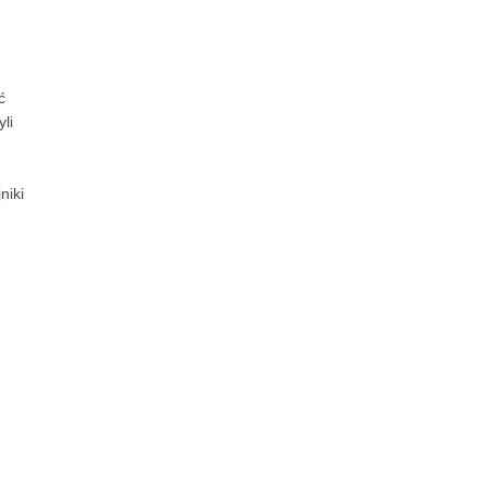
ć
li
niki