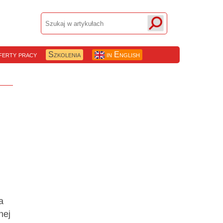
erty pracy
Szkolenia
in English
a
nej