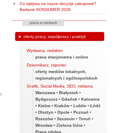
Co wpływa na nasze decyzje zakupowe?
Badanie KONSUMER 2026
praca w mediach
oferty pracy, współpracy i praktyk
Wydawca, redaktor
praca stacjonarna i online
Dziennikarz, reporter
oferty mediów lokalnych,
regionalnych i ogólnopolskich
Grafik, Social Media, SEO, reklama
Warszawa • Białystok •
Bydgoszcz • Gdańsk • Katowice
• Kielce • Kraków • Lublin • Łódź
• Olsztyn • Opole • Poznań •
Rzeszów • Szczecin • Toruń •
Wrocław • Zielona Góra •
Praca zdalna