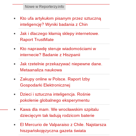
Nowe w Reporterzy.info
Kto ufa artykułom pisanym przez sztuczną
inteligencję? Wyniki badania z Chin
Jak i dlaczego kłamią sklepy internetowe.
Raport TrustMate
Kto naprawdę steruje wiadomościami w
internecie? Badanie z Hiszpanii
Jak rzetelnie przekazywać niepewne dane.
Metaanaliza naukowa
Zakupy online w Polsce. Raport Izby
Gospodarki Elektronicznej
Dzieci i sztuczna inteligencja. Rośnie
pokolenie globalnego eksperymentu
Kawa dla mam. We wrocławskim szpitalu
dziecięcym tak ładują rodzicom baterie
El Mercurio de Valparaiso z Chile. Najstarsza
hiszpańskojęzyczna gazeta świata