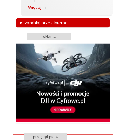
Więcej
→
zarabiaj przez internet
reklama
przegląd prasy