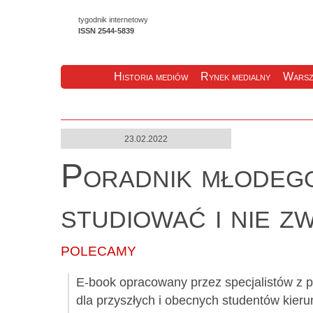
tygodnik internetowy
ISSN 2544-5839
Historia mediów
Rynek medialny
Warsz
23.02.2022
Poradnik młodego
studiować i nie 
POLECAMY
E-book opracowany przez specjalistów z p
dla przyszłych i obecnych studentów kie