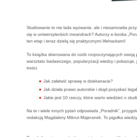
Studiowanie to nie lada wyzwanie, ale i niesamowita prz
się w uniwersyteckich meandrach? Autorzy e-booka „Por
ten etap i teraz dzielą się praktycznymi lifehackami!
To książka skierowana do osób rozpoczynających swoją p
warsztatu badawczego, popularyzacji wiedzy i pokazuje,
treści.
Jak załatwić sprawę w dziekanacie?
Jak działa prawo autorskie i skąd pozyskać legal
Jakie jest 10 rzeczy, które warto wiedzieć o stud
Na te i wiele innych pytań odpowiada „Poradnik”, przygo
redakcją Magdaleny Mikrut-Majeranek. To pigułka wiedzy