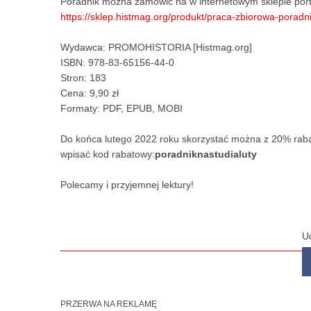
Poradnik można zamówić na w internetowym sklepie port
https://sklep.histmag.org/produkt/praca-zbiorowa-porad
Wydawca: PROMOHISTORIA [Histmag.org]
ISBN: 978-83-65156-44-0
Stron: 183
Cena: 9,90 zł
Formaty: PDF, EPUB, MOBI
Do końca lutego 2022 roku skorzystać można z 20% raba
wpisać kod rabatowy:
poradniknastudialuty
Polecamy i przyjemnej lektury!
U
PRZERWA NA REKLAMĘ