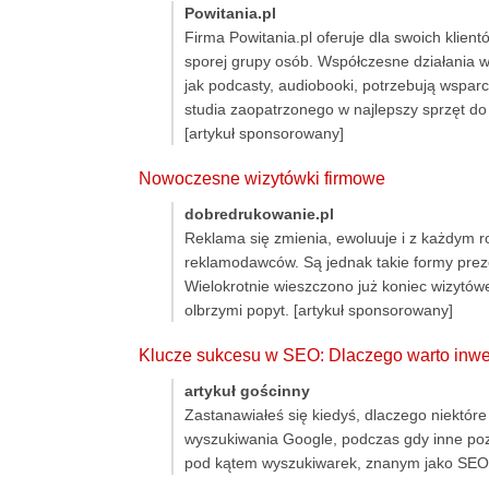
Powitania.pl
Firma Powitania.pl oferuje dla swoich klien
sporej grupy osób. Współczesne działania w 
jak podcasty, audiobooki, potrzebują wspar
studia zaopatrzonego w najlepszy sprzęt do 
[artykuł sponsorowany]
Nowoczesne wizytówki firmowe
dobredrukowanie.pl
Reklama się zmienia, ewoluuje i z każdym rok
reklamodawców. Są jednak takie formy preze
Wielokrotnie wieszczono już koniec wizytówe
olbrzymi popyt. [artykuł sponsorowany]
Klucze sukcesu w SEO: Dlaczego warto inwe
artykuł gościnny
Zastanawiałeś się kiedyś, dlaczego niektóre
wyszukiwania Google, podczas gdy inne pozo
pod kątem wyszukiwarek, znanym jako SEO 