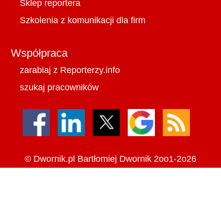
Sklep reportera
Szkolenia z komunikacji dla firm
Współpraca
zarabiaj z Reporterzy.info
szukaj pracowników
©
Dwornik.pl
Bartłomiej Dwornik 2oo1-2o26