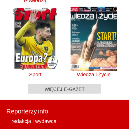
Powiedzą
Sport
Wiedza i Życie
więcej e-gazet
Reporterzy.info
redakcja i wydawca