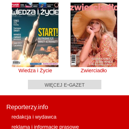
Wiedza i Życie
Zwierciadło
więcej e-gazet
Reporterzy.info
redakcja i wydawca
reklama i informacje prasowe