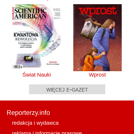
Świat Nauki
Wprost
więcej e-gazet
Reporterzy.info
redakcja i wydawca
reklama i informacje prasowe