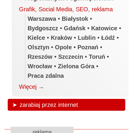
Grafik, Social Media, SEO, reklama
Warszawa • Białystok •
Bydgoszcz • Gdańsk • Katowice •
Kielce • Kraków • Lublin • Łódź •
Olsztyn • Opole • Poznań •
Rzeszów • Szczecin • Toruń •
Wrocław • Zielona Góra •
Praca zdalna
Więcej
→
zarabiaj przez internet
reklama