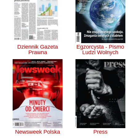
Dziennik Gazeta
Egzorcysta - Pismo
Prawna
Ludzi Wolnych
Newsweek Polska
Press