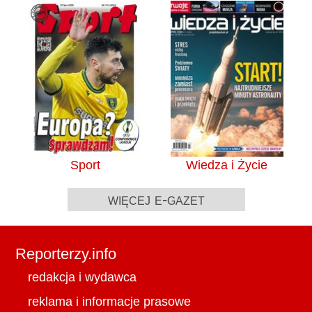
Sport
Wiedza i Życie
więcej e-gazet
Reporterzy.info
redakcja i wydawca
reklama i informacje prasowe