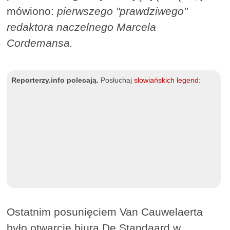
mówiono:
pierwszego "prawdziwego"
redaktora naczelnego
Marcela
Cordemansa.
Reporterzy.info polecają.
Posłuchaj
słowiańskich legend
:
Ostatnim posunięciem Van Cauwelaerta
było otwarcie biura De Standaard w