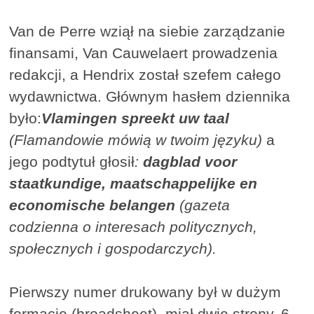
Van de Perre wziął na siebie zarządzanie
finansami, Van Cauwelaert prowadzenia
redakcji, a Hendrix został szefem całego
wydawnictwa. Głównym hasłem dziennika
było:
Vlamingen spreekt uw taal
(
Flamandowie mówią w twoim języku
)
a
jego podtytuł głosił
:
dagblad voor
staatkundige, maatschappelijke en
economische belangen
(gazeta
codzienna o interesach politycznych,
społecznych i gospodarczych).
Pierwszy numer drukowany był w dużym
formacie (broadsheet), miał dwie strony, 6