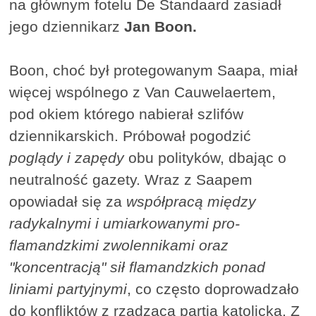
na głównym fotelu De Standaard zasiadł
jego dziennikarz
Jan Boon.
Boon, choć był protegowanym Saapa, miał
więcej wspólnego z Van Cauwelaertem,
pod okiem którego nabierał szlifów
dziennikarskich. Próbował pogodzić
poglądy i zapędy
obu polityków, dbając o
neutralność gazety. Wraz z Saapem
opowiadał się za
współpracą między
radykalnymi i umiarkowanymi pro-
flamandzkimi zwolennikami oraz
"koncentracją" sił flamandzkich ponad
liniami partyjnymi
, co często doprowadzało
do konfliktów z rządzącą partią katolicką. Z