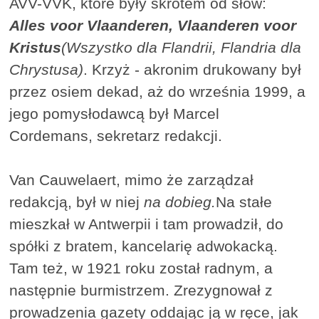
AVV-VVK, które były skrótem od słów:
Alles voor Vlaanderen, Vlaanderen voor
Kristus
(Wszystko dla Flandrii, Flandria dla
Chrystusa)
. Krzyż - akronim drukowany był
przez osiem dekad, aż do września 1999, a
jego pomysłodawcą był Marcel
Cordemans, sekretarz redakcji.
Van Cauwelaert, mimo że zarządzał
redakcją, był w niej
na dobieg.
Na stałe
mieszkał w Antwerpii i tam prowadził, do
spółki z bratem, kancelarię adwokacką.
Tam też, w 1921 roku został radnym, a
następnie burmistrzem. Zrezygnował z
prowadzenia gazety oddając ją w ręce, jak