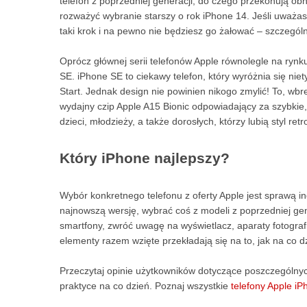
telefon z poprzedniej generacji, do czego przekonują ob
rozważyć wybranie starszy o rok iPhone 14. Jeśli uważa
taki krok i na pewno nie będziesz go żałować – szczególni
Oprócz głównej serii telefonów Apple równolegle na rynku
SE. iPhone SE to ciekawy telefon, który wyróżnia się n
Start. Jednak design nie powinien nikogo zmylić! To, w
wydajny czip Apple A15 Bionic odpowiadający za szybkie, 
dzieci, młodzieży, a także dorosłych, którzy lubią styl retr
Który iPhone najlepszy?
Wybór konkretnego telefonu z oferty Apple jest sprawą 
najnowszą wersję, wybrać coś z modeli z poprzedniej ge
smartfony, zwróć uwagę na wyświetlacz, aparaty fotogra
elementy razem wzięte przekładają się na to, jak na co dz
Przeczytaj opinie użytkowników dotyczące poszczególnyc
praktyce na co dzień. Poznaj wszystkie
telefony Apple i