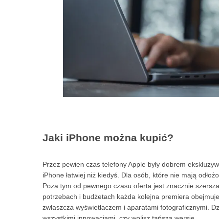
Jaki iPhone można kupić?
Przez pewien czas telefony Apple były dobrem ekskluzy
iPhone łatwiej niż kiedyś. Dla osób, które nie mają odło
Poza tym od pewnego czasu oferta jest znacznie szersz
potrzebach i budżetach każda kolejna premiera obejmuje 
zwłaszcza wyświetlaczem i aparatami fotograficznymi. D
wszystkimi innowacjami, czy wolisz tańszą wersję.