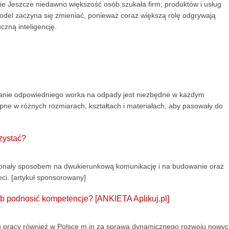
ie Jeszcze niedawno większość osób szukała firm, produktów i usług
odel zaczyna się zmieniać, ponieważ coraz większą rolę odgrywają
czną inteligencję.
danie odpowiedniego worka na odpady jest niezbędne w każdym
ne w różnych rozmiarach, kształtach i materiałach, aby pasowały do
zystać?
skonały sposobem na dwukierunkową komunikację i na budowanie oraz
ci. [artykuł sponsorowany]
b podnosić kompetencje? [ANKIETA Aplikuj.pl]
ku pracy również w Polsce m.in za sprawą dynamicznego rozwoju nowy