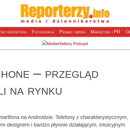
tat reportera
Fotografia
Prawo i media
Marketing i PR
Of
Phone – przegląd
i na rynku
smartfona na Androidzie. Telefony z charakterystycznym,
ym designem i bardzo płynnie działającym, intuicyjnym