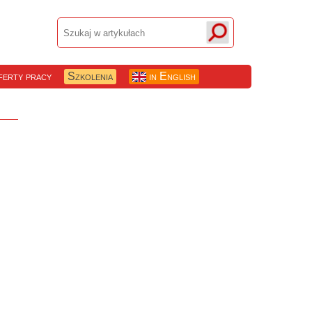
erty pracy
Szkolenia
in English