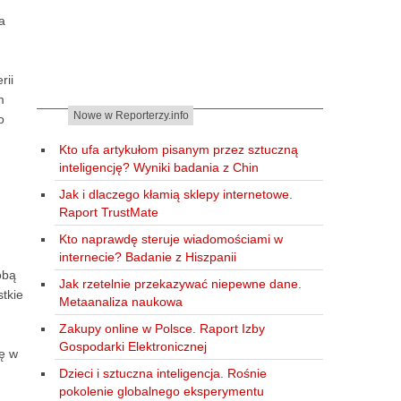
a
rii
m
Nowe w Reporterzy.info
o
Kto ufa artykułom pisanym przez sztuczną
inteligencję? Wyniki badania z Chin
Jak i dlaczego kłamią sklepy internetowe.
Raport TrustMate
Kto naprawdę steruje wiadomościami w
internecie? Badanie z Hiszpanii
obą
Jak rzetelnie przekazywać niepewne dane.
tkie
Metaanaliza naukowa
Zakupy online w Polsce. Raport Izby
Gospodarki Elektronicznej
ię w
Dzieci i sztuczna inteligencja. Rośnie
pokolenie globalnego eksperymentu