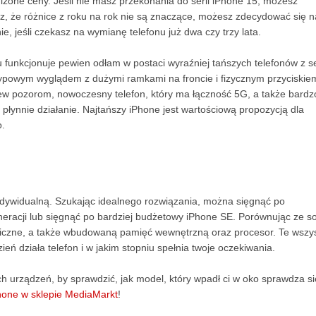
niżone ceny. Jeśli nie masz przekonania do serii iPhone 15, możesz
sz, że różnice z roku na rok nie są znaczące, możesz zdecydować się n
e, jeśli czekasz na wymianę telefonu już dwa czy trzy lata.
 funkcjonuje pewien odłam w postaci wyraźniej tańszych telefonów z se
ietypowym wyglądem z dużymi ramkami na froncie i fizycznym przyciskie
brew pozorom, nowoczesny telefon, który ma łączność 5G, a także bardz
płynnie działanie. Najtańszy iPhone jest wartościową propozycją dla
o.
indywidualną. Szukając idealnego rozwiązania, można sięgnąć po
neracji lub sięgnąć po bardziej budżetowy iPhone SE. Porównując ze s
ficzne, a także wbudowaną pamięć wewnętrzną oraz procesor. Te wszys
ień działa telefon i w jakim stopniu spełnia twoje oczekiwania.
h urządzeń, by sprawdzić, jak model, który wpadł ci w oko sprawdza s
Phone w sklepie MediaMarkt
!