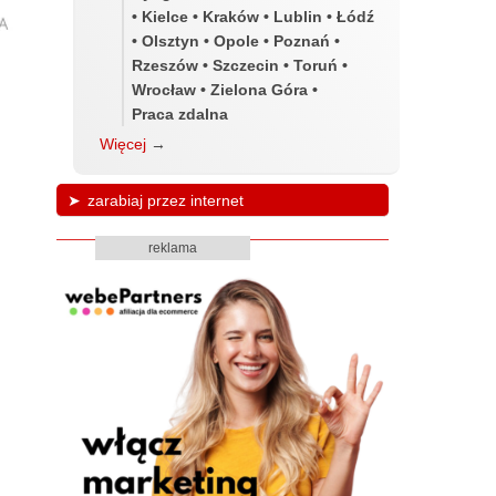
• Kielce • Kraków • Lublin • Łódź
• Olsztyn • Opole • Poznań •
Rzeszów • Szczecin • Toruń •
Wrocław • Zielona Góra •
Praca zdalna
Więcej
→
zarabiaj przez internet
reklama