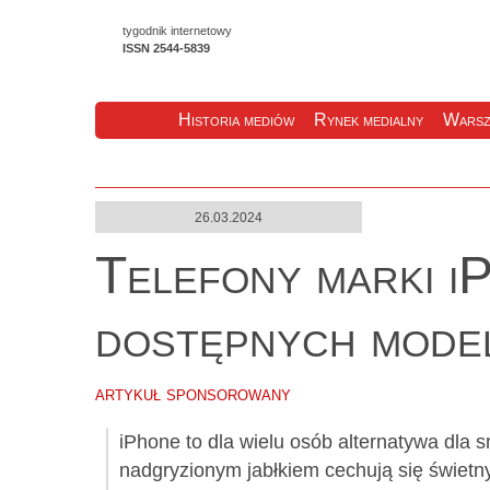
tygodnik internetowy
ISSN 2544-5839
Historia mediów
Rynek medialny
Warsz
26.03.2024
Telefony marki i
dostępnych model
artykuł sponsorowany
iPhone to dla wielu osób alternatywa dla 
nadgryzionym jabłkiem cechują się świetn