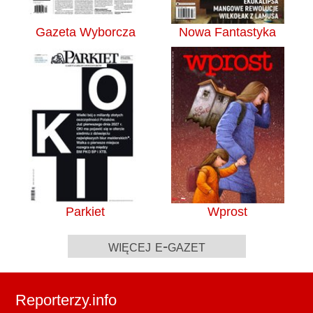
Gazeta Wyborcza
Nowa Fantastyka
Parkiet
Wprost
więcej e-gazet
Reporterzy.info