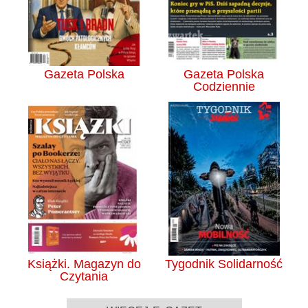
Gazeta Polska
Gazeta Polska
Codziennie
Książki. Magazyn do
Tygodnik Solidarność
Czytania