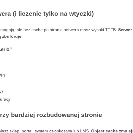
ra (i liczenie tylko na wtyczki)
omagają, ale bez cache po stronie serwera masz wysoki TTFB.
Serwer
 zbuforuje
.
serio"
WP)
y)
uracji
rzy bardziej rozbudowanej stronie
asz sklep, portal, system członkostwa lub LMS.
Object cache zmniej