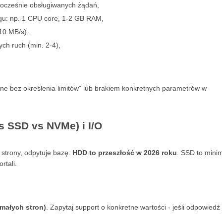
nocześnie obsługiwanych żądań,
ngu: np. 1 CPU core, 1-2 GB RAM,
 10 MB/s),
ch ruch (min. 2-4),
elone bez określenia limitów" lub brakiem konkretnych parametrów w
s SSD vs NVMe) i I/O
 strony, odpytuje bazę.
HDD to przeszłość w 2026 roku
. SSD to min
rtali.
małych stron)
. Zapytaj support o konkretne wartości - jeśli odpowiedź 