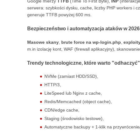
Google mierzy
TTFB
(Time To First Byte),
INP
(interakcje
serwera: szybkości dysku, cache, liczby PHP workers i c
generuje TTFB powyżej 600 ms.
Bezpieczeństwo i automatyzacja ataków w 2026
Masowe skany
,
brute force na wp-login.php
,
exploit
m.in izolację kont, WAF (firewall aplikacyjny), skanowa
Trendy technologiczne, które warto "odhaczyć
NVMe (zamiast HDD/SSD),
HTTP/3,
LiteSpeed lub Nginx z cache,
Redis/Memcached (object cache),
CDN/edge cache,
Staging (środowisko testowe),
Automatyczne backupy + 1-klik na przywrócenie