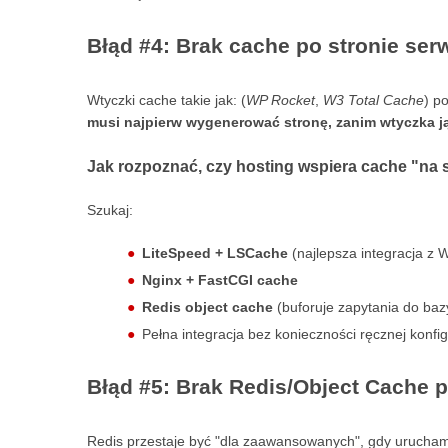
Błąd #4: Brak cache po stronie serwe
Wtyczki cache takie jak: (
WP Rocket
,
W3 Total Cache
) p
musi najpierw wygenerować stronę, zanim wtyczka ją
Jak rozpoznać, czy hosting wspiera cache "na 
Szukaj:
LiteSpeed + LSCache
(najlepsza integracja z 
Nginx + FastCGI cache
Redis object cache
(buforuje zapytania do baz
Pełna integracja bez konieczności ręcznej konfig
Błąd #5: Brak Redis/Object Cache p
Redis przestaje być "dla zaawansowanych", gdy uruchami