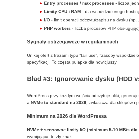
Entry processes / max processes
- liczba jed
Limity CPU i RAM
- dla współdzielonego hosti
I/O
- limit operacji odczytu/zapisu na dysku (np.
PHP workers
- liczba procesów PHP obsługujący
Sygnały ostrzegawcze w regulaminach
Unikaj ofert z frazami typu "fair use", "zasoby współdzi
specyfikacji. To częsta pułapka dla nowicjuszy.
Błąd #3: Ignorowanie dysku (HDD v
WordPress przy każdym wejściu odczytuje pliki, generuje
a
NVMe to standard na 2026
, zwłaszcza dla sklepów i po
Minimum na 2026 dla WordPressa
NVMe + sensowne limity I/O (minimum 5-10 MB/s dla 
wymijająca, to zły znak.