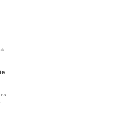
ak
ie
ą na
.