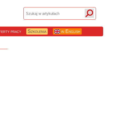
erty pracy
Szkolenia
in English