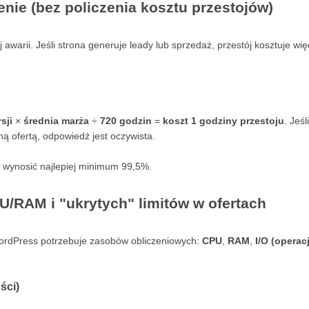
enie (bez policzenia kosztu przestojów)
 awarii. Jeśli strona generuje leady lub sprzedaż, przestój kosztuje wię
sji
×
średnia marża
÷
720 godzin
=
koszt 1 godziny przestoju
. Jeśli
ną ofertą, odpowiedź jest oczywista.
 wynosić najlepiej minimum 99,5%.
U/RAM i "ukrytych" limitów w ofertach
WordPress potrzebuje zasobów obliczeniowych:
CPU
,
RAM
,
I/O (operac
ści)