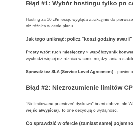
Błąd #1: Wybór hostingu tylko po c
Hosting za 10 zł/miesiąc wygląda atrakcyjnie do pierwszej
niż różnica w cenie planu.
Jak tego uniknąć: policz "koszt godziny awarii"
Prosty wzór
:
ruch miesięczny
×
współczynnik konwer
wychodzi więcej niż różnica w cenie między tanią a stabil
Sprawdź też SLA (Service Level Agreement)
- powinno
Błąd #2: Niezrozumienie limitów CP
"Nielimitowana przestrzeń dyskowa" brzmi dobrze, ale 
wejścia/wyjścia)
. To one decydują o wydajności.
Co sprawdzić w ofercie (zamiast samej pojemno