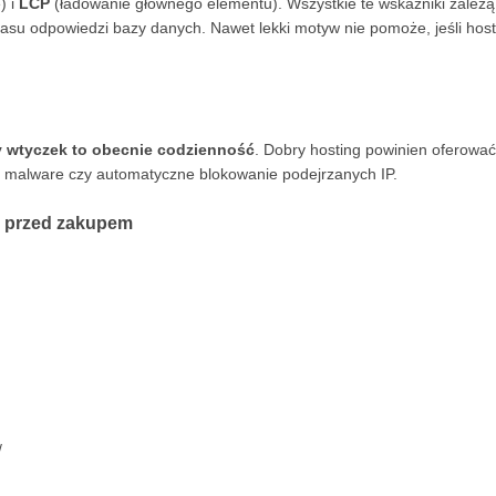
) i
LCP
(ładowanie głównego elementu). Wszystkie te wskaźniki zależą
zasu odpowiedzi bazy danych. Nawet lekki motyw nie pomoże, jeśli host
y wtyczek to obecnie codzienność
. Dobry hosting powinien oferować
nie malware czy automatyczne blokowanie podejrzanych IP.
" przed zakupem
/