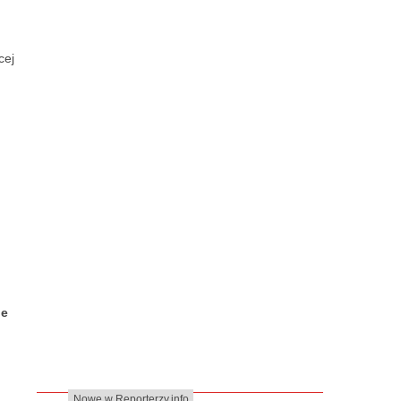
cej
je
Nowe w Reporterzy.info