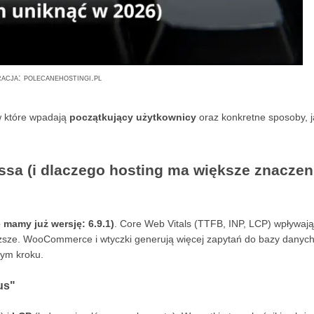
racja: polecanehostingi.pl
w które wpadają
początkujący użytkownicy
oraz konkretne sposoby, j
ssa (i dlaczego hosting ma większe znaczen
mamy już wersję: 6.9.1)
. Core Web Vitals (TTFB, INP, LCP) wpływaj
ięższe. WooCommerce i wtyczki generują więcej zapytań do bazy danych
dym kroku.
us"