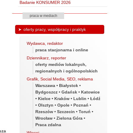
Badanie KONSUMER 2026
praca w mediach
oferty pracy, współpracy i praktyk
Wydawca, redaktor
praca stacjonarna i online
Dziennikarz, reporter
oferty mediów lokalnych,
regionalnych i ogólnopolskich
Grafik, Social Media, SEO, reklama
Warszawa • Białystok •
Bydgoszcz • Gdańsk • Katowice
• Kielce • Kraków • Lublin • Łódź
• Olsztyn • Opole • Poznań •
Rzeszów • Szczecin • Toruń •
Wrocław • Zielona Góra •
Praca zdalna
sza
Więcej
→