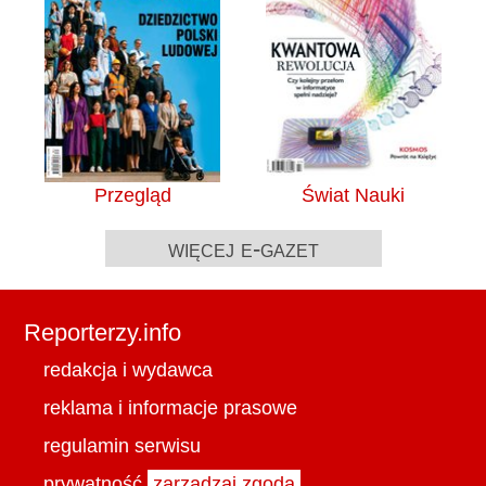
Przegląd
Świat Nauki
więcej e-gazet
Reporterzy.info
redakcja i wydawca
reklama i informacje prasowe
regulamin serwisu
prywatność
zarządzaj zgodą