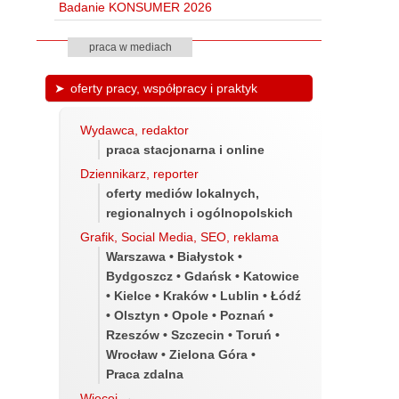
Badanie KONSUMER 2026
praca w mediach
oferty pracy, współpracy i praktyk
Wydawca, redaktor
praca stacjonarna i online
Dziennikarz, reporter
oferty mediów lokalnych,
regionalnych i ogólnopolskich
Grafik, Social Media, SEO, reklama
Warszawa • Białystok •
Bydgoszcz • Gdańsk • Katowice
• Kielce • Kraków • Lublin • Łódź
• Olsztyn • Opole • Poznań •
Rzeszów • Szczecin • Toruń •
Wrocław • Zielona Góra •
Praca zdalna
Więcej
→