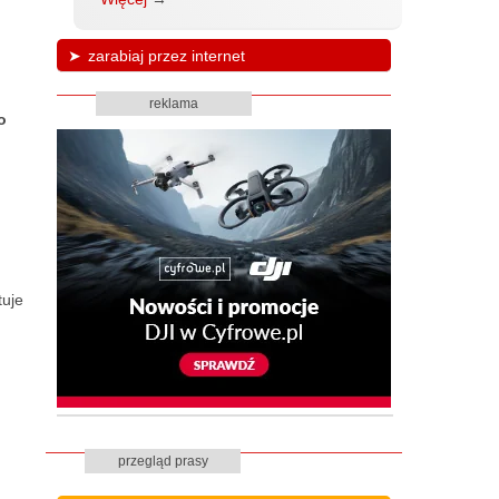
zarabiaj przez internet
reklama
o
tuje
przegląd prasy