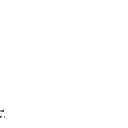
lędu
nie
,