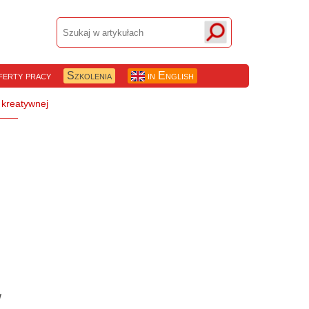
erty pracy
Szkolenia
in English
w