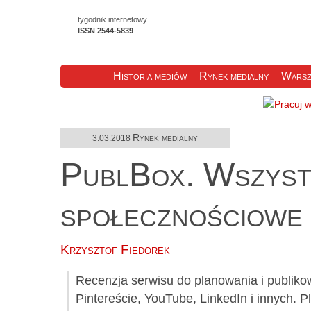
tygodnik internetowy
ISSN 2544-5839
Historia mediów
Rynek medialny
Warsz
Rynek medialny
3.03.2018
PublBox. Wszystk
społecznościowe 
Krzysztof Fiedorek
Recenzja serwisu do planowania i publiko
Pintereście, YouTube, LinkedIn i innych. 