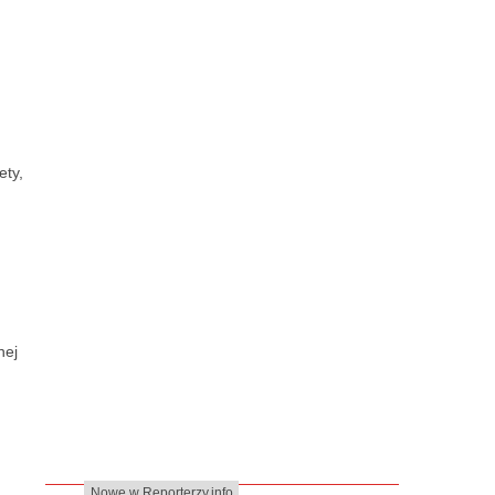
ety,
nej
Nowe w Reporterzy.info