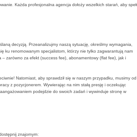
owanie. Każda profesjonalna agencja dołoży wszelkich starań, aby speł
laną decyzją. Przeanalizujmy naszą sytuację, określmy wymagania,
 się ku renomowanym specjalistom, którzy nie tylko zagwarantują nam
 – zarówno za efekt (success fee), abonamentowy (flat fee), jak i
zeciwnie! Natomiast, aby sprawdził się w naszym przypadku, musimy od
pracy z pozycjonerem. Wywierając na nim stałą presję i oczekując
zaangażowaniem podejdzie do swoich zadań i wywinduje stronę w
dostępnij znajomym: