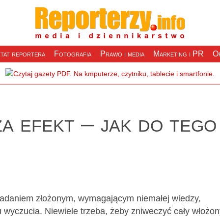
tat reportera
Fotografia
Prawo i media
Marketing i PR
Of
a efekt – jak do tego
 zadaniem złożonym, wymagającym niemałej wiedzy,
 wyczucia. Niewiele trzeba, żeby zniweczyć cały włożon