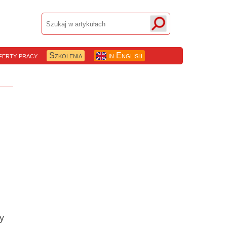
erty pracy
Szkolenia
in English
y