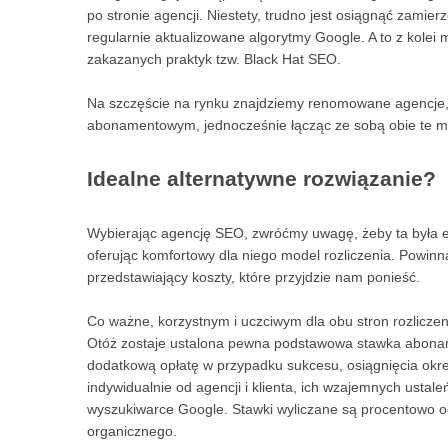
po stronie agencji. Niestety, trudno jest osiągnąć zamie
regularnie aktualizowane algorytmy Google. A to z kole
zakazanych praktyk tzw. Black Hat SEO.
Na szczęście na rynku znajdziemy renomowane agencje, 
abonamentowym, jednocześnie łącząc ze sobą obie te me
Idealne alternatywne rozwiązanie?
Wybierając agencję SEO, zwróćmy uwagę, żeby ta była e
oferując komfortowy dla niego model rozliczenia. Powinna
przedstawiający koszty, które przyjdzie nam ponieść.
Co ważne, korzystnym i uczciwym dla obu stron rozliczen
Otóż zostaje ustalona pewna podstawowa stawka aboname
dodatkową opłatę w przypadku sukcesu, osiągnięcia okr
indywidualnie od agencji i klienta, ich wzajemnych usta
wyszukiwarce Google. Stawki wyliczane są procentowo 
organicznego.