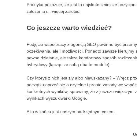
Praktyka pokazuje, że jest to najskuteczniejsze pozycjon
założenia i... więcej zarobić.
Co jeszcze warto wiedzieć?
Podjęcie współpracy z agencją SEO powinno być przemyś
oczekiwania, ale i możliwości. Ponadto zawsze kierujmy
pewne działanie, ale także komfortowy sposób rozliczenia
hybrydowy (łącząc ze sobą oba te modele).
Czy któryś z nich jest zły albo niewskazany? – Wręcz pr
początku oprzeć się o czytelne i proste zasady we współ
konkretnych wyników, sprawimy, że z jeszcze większym 
wynikach wyszukiwarki Google.
A to w końcu jest naszym nadrzędnym celem...
U