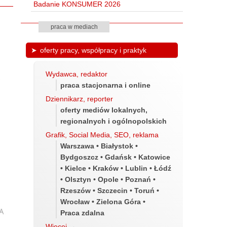
Badanie KONSUMER 2026
praca w mediach
oferty pracy, współpracy i praktyk
Wydawca, redaktor
praca stacjonarna i online
Dziennikarz, reporter
oferty mediów lokalnych,
regionalnych i ogólnopolskich
Grafik, Social Media, SEO, reklama
Warszawa • Białystok •
Bydgoszcz • Gdańsk • Katowice
• Kielce • Kraków • Lublin • Łódź
• Olsztyn • Opole • Poznań •
Rzeszów • Szczecin • Toruń •
Wrocław • Zielona Góra •
Praca zdalna
Więcej
→