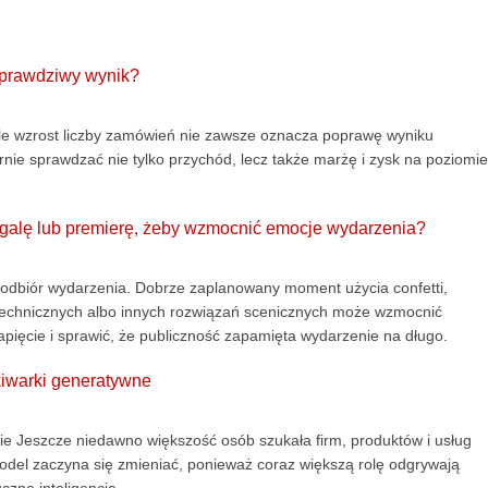
 prawdziwy wynik?
le wzrost liczby zamówień nie zawsze oznacza poprawę wyniku
rnie sprawdzać nie tylko przychód, lecz także marżę i zysk na poziomie
, galę lub premierę, żeby wzmocnić emocje wydarzenia?
ić odbiór wydarzenia. Dobrze zaplanowany moment użycia confetti,
otechnicznych albo innych rozwiązań scenicznych może wzmocnić
ięcie i sprawić, że publiczność zapamięta wydarzenie na długo.
kiwarki generatywne
ie Jeszcze niedawno większość osób szukała firm, produktów i usług
odel zaczyna się zmieniać, ponieważ coraz większą rolę odgrywają