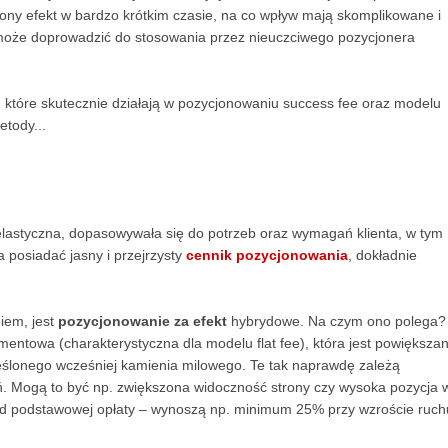
rzony efekt w bardzo krótkim czasie, na co wpływ mają skomplikowane i
i może doprowadzić do stosowania przez nieuczciwego pozycjonera
które skutecznie działają w pozycjonowaniu success fee oraz modelu
tody...
lastyczna, dopasowywała się do potrzeb oraz wymagań klienta, w tym
 posiadać jasny i przejrzysty
cennik pozycjonowania
, dokładnie
iem, jest
pozycjonowanie za efekt
hybrydowe. Na czym ono polega?
ntowa (charakterystyczna dla modelu flat fee), która jest powiększa
eślonego wcześniej kamienia milowego. Te tak naprawdę zależą
leń. Mogą to być np. zwiększona widoczność strony czy wysoka pozycja 
od podstawowej opłaty – wynoszą np. minimum 25% przy wzroście ruch