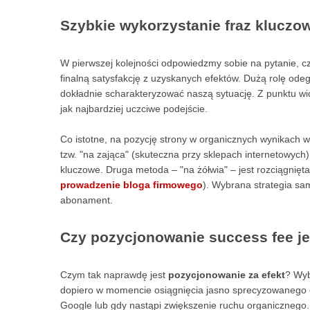
Szybkie wykorzystanie fraz kluczo
W pierwszej kolejności odpowiedzmy sobie na pytanie, c
finalną satysfakcję z uzyskanych efektów. Dużą rolę od
dokładnie scharakteryzować naszą sytuację. Z punktu widz
jak najbardziej uczciwe podejście.
Co istotne, na pozycję strony w organicznych wynikach w
tzw. "na zająca" (skuteczna przy sklepach internetowych)
kluczowe. Druga metoda – "na żółwia" – jest rozciągnięta
prowadzenie bloga firmowego
). Wybrana strategia sa
abonament.
Czy pozycjonowanie success fee je
Czym tak naprawdę jest
pozycjonowanie za efekt
? Wyb
dopiero w momencie osiągnięcia jasno sprecyzowanego ce
Google lub gdy nastąpi zwiększenie ruchu organicznego. Co