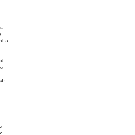
na
a
st to
st
wa
ub
ia
żą