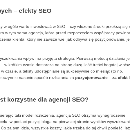
wych – efekty SEO
zy w ogóle warto inwestować w SEO – czy włożone środki przełożą się 
egra w tym sama agencja, która przed rozpoczęciem współpracy powinn
enia klienta, który nie zawsze wie, jak odbywa się pozycjonowanie, je
yszukiwania wpływ ma przyjęta strategia. Pierwszą metodą działania je
 – w krótkim czasie dostarcza na stronę dużą ilość treści bogatej w sło
 w czasie, a teksty udostępniane są sukcesywnie co miesiąc (to np.
moczynnie nasunie sposób rozliczania za
pozycjonowanie – za efekt
l
st korzystne dla agencji SEO?
ierając taki model rozliczenia, agencja SEO otrzyma wynagrodzenie
lu: w postaci pozycji bloga na pierwszej stronie wyników wyszukiwan
 za tym idzie, wszystkie koszty, jakie trzeba do tej chwili ponieść, le