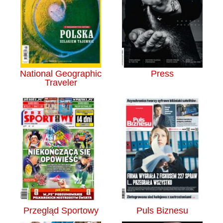
National Geographic
Press
Traveler
Przegląd Sportowy
Puls Biznesu