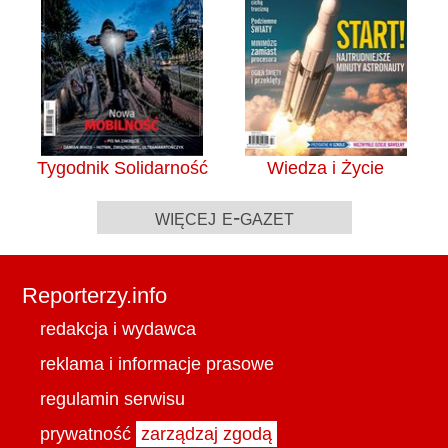
Tygodnik Solidarność
Wiedza i Życie
więcej e-gazet
Reporterzy.info
redakcja i wydawca
reklama i informacje prasowe
regulamin serwisu
prywatność
zarządzaj zgodą