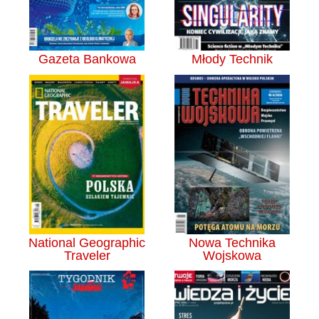
Gazeta Bankowa
Młody Technik
National Geographic
Nowa Technika
Traveler
Wojskowa