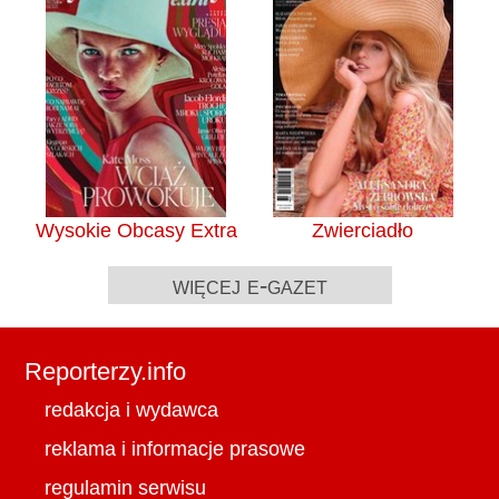
Wysokie Obcasy Extra
Zwierciadło
więcej e-gazet
Reporterzy.info
redakcja i wydawca
reklama i informacje prasowe
regulamin serwisu