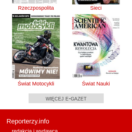
Rzeczpospolita
Sieci
Świat Motocykli
Świat Nauki
więcej e-gazet
Reporterzy.info
redakcja i wydawca