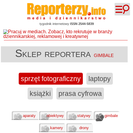
tygodnik internetowy
ISSN 2544-5839
Sklep reportera
gimbale
sprzęt fotograficzny
laptopy
książki
prasa cyfrowa
aparaty
obiektywy
statywy
gimbale
kamery
drony