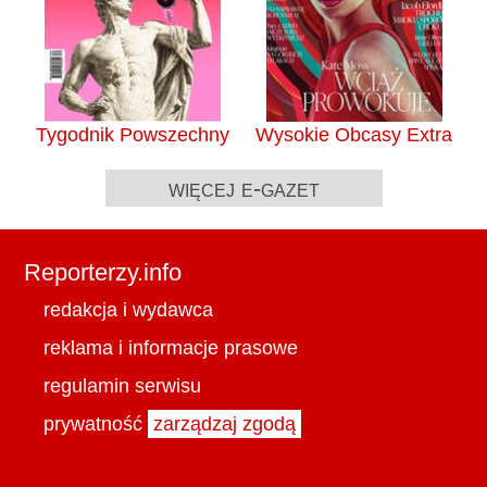
Tygodnik Powszechny
Wysokie Obcasy Extra
więcej e-gazet
Reporterzy.info
redakcja i wydawca
reklama i informacje prasowe
regulamin serwisu
prywatność
zarządzaj zgodą