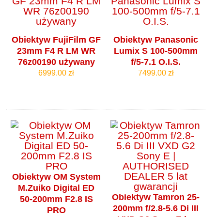
Obiektyw FujiFilm GF
Obiektyw Panasonic
23mm F4 R LM WR
Lumix S 100-500mm
76z00190 używany
f/5-7.1 O.I.S.
6999.00 zł
7499.00 zł
Obiektyw OM System
M.Zuiko Digital ED
Obiektyw Tamron 25-
50-200mm F2.8 IS
200mm f/2.8-5.6 Di III
PRO