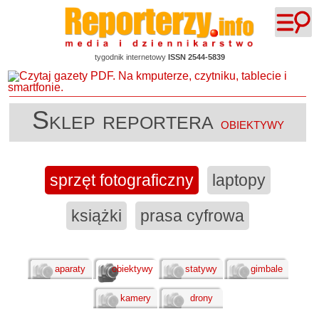
tygodnik internetowy
ISSN 2544-5839
Sklep reportera
obiektywy
sprzęt fotograficzny
laptopy
książki
prasa cyfrowa
aparaty
obiektywy
statywy
gimbale
kamery
drony