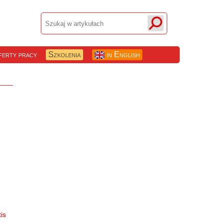
erty pracy
Szkolenia
in English