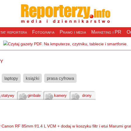
tat reportera
Fotografia
Prawo i media
Marketing i PR
Of
wy
laptopy
książki
prasa cyfrowa
statywy
gimbale
kamery
drony