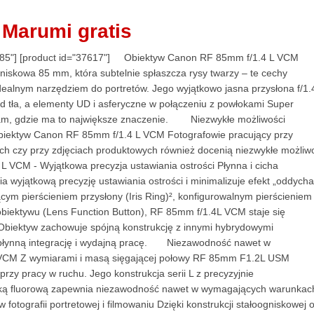
i Marumi gratis
t id="685"] [product id="37617"] Obiektyw Canon RF 85mm f/1.4 L VC
niskowa 85 mm, która subtelnie spłaszcza rysy twarzy – te cechy
dealnym narzędziem do portretów. Jego wyjątkowo jasna przysłona f/1.
 tła, a elementy UD i asferyczne w połączeniu z powłokami Super
 tam, gdzie ma to największe znaczenie. Niezwykłe możliwości
biektyw Canon RF 85mm f/1.4 L VCM Fotografowie pracujący przy
ch czy przy zdjęciach produktowych również docenią niezwykłe możliw
 VCM - Wyjątkowa precyzja ustawiania ostrości Płynna i cicha
 wyjątkową precyzję ustawiania ostrości i minimalizuje efekt „oddycha
cym pierścieniem przysłony (Iris Ring)², konfigurowalnym pierścieniem
obiektywu (Lens Function Button), RF 85mm f/1.4L VCM staje się
Obiektyw zachowuje spójną konstrukcję z innymi hybrydowymi
 płynną integrację i wydajną pracę. Niezawodność nawet w
VCM Z wymiarami i masą sięgającej połowy RF 85mm F1.2L USM
y pracy w ruchu. Jego konstrukcja serii L z precyzyjnie
łoką fluorową zapewnia niezawodność nawet w wymagających warunka
tografii portretowej i filmowaniu Dzięki konstrukcji stałoogniskowej 