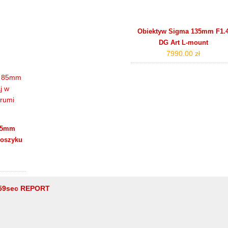
Obiektyw Sigma 135mm F1.
DG Art L-mount
7990.00 zł
 85mm
koszyku
59sec REPORT