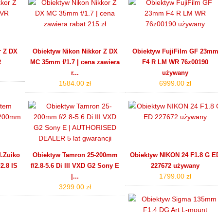
r Z DX
Obiektyw Nikon Nikkor Z DX
Obiektyw FujiFilm GF 23m
R
MC 35mm f/1.7 | cena zawiera
F4 R LM WR 76z00190
r...
używany
1584.00 zł
6999.00 zł
.Zuiko
Obiektyw Tamron 25-200mm
Obiektyw NIKON 24 F1.8 G E
2.8 IS
f/2.8-5.6 Di III VXD G2 Sony E
227672 używany
1799.00 zł
|...
3299.00 zł