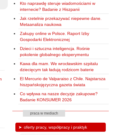
Kto naprawdę steruje wiadomościami w
internecie? Badanie z Hiszpanii
Jak rzetelnie przekazywać niepewne dane.
Metaanaliza naukowa
Zakupy online w Polsce. Raport Izby
Gospodarki Elektronicznej
Dzieci i sztuczna inteligencja. Rośnie
pokolenie globalnego eksperymentu
Kawa dla mam. We wrocławskim szpitalu
dziecięcym tak ładują rodzicom baterie
El Mercurio de Valparaiso z Chile. Najstarsza
hiszpańskojęzyczna gazeta świata
Co wpływa na nasze decyzje zakupowe?
Badanie KONSUMER 2026
praca w mediach
oferty pracy, współpracy i praktyk