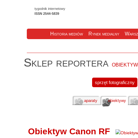
tygodnik internetowy
ISSN 2544-5839
Historia mediów
Rynek medialny
Warsz
Sklep reportera
obiekty
sprzęt fotograficzny
aparaty
obiektywy
Obiektyw Canon RF