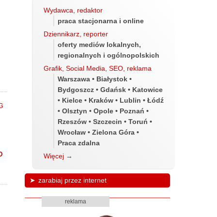
Wydawca, redaktor
praca stacjonarna i online
Dziennikarz, reporter
oferty mediów lokalnych,
m
regionalnych i ogólnopolskich
Grafik, Social Media, SEO, reklama
Warszawa • Białystok •
Bydgoszcz • Gdańsk • Katowice
• Kielce • Kraków • Lublin • Łódź
• Olsztyn • Opole • Poznań •
Rzeszów • Szczecin • Toruń •
Wrocław • Zielona Góra •
Praca zdalna
D
Więcej
→
zarabiaj przez internet
reklama