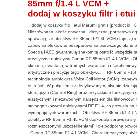
85mm f/1.4 L VCM +
dodaj w koszyku filtr i etu
+ dodaj w koszyku filtr i etui Marumi gratis [produc
Niezrównana jakość optyczna i klasyczna, portretowa og
sprawiają, że obiektyw RF 85mm F/1.4L VCM staje się i
zapewnia efektowne odseparowanie pierwszego planu od
Spectra i ASC gwarantują znakomitą ostrość wszędzie
artystyczne obiektywu Canon RF 85mm f/1.4 L VCM - O
ślubach, eventach, w trudnych warunkach oświetleniowy
artystyczne i precyzję tego obiektywu. RF 85mm F1.4 L
technologia autofokusa Voice Coil Motor (VCM)¹ zapewnia
ostrości”. W połączeniu z dedykowanym, płynnie działają
sterującym (Control Ring) oraz przyciskiem funkcyjnym 
elastycznym i niezawodnym narzędziem dla filmowców. 
stałoogniskowymi obiektywami RF F1.4, co pozwala na
wymagających warunkach - Obiektyw RF 85mm f/1.4 L 
obiektyw RF 85mm F1.4L VCM doskonale sprawdza się prz
rozmieszczonymi uszczelnieniami³ i olejoodporną pow
Canon RF 85mm F1.4 L VCM - Charakterystyczny styl w fo