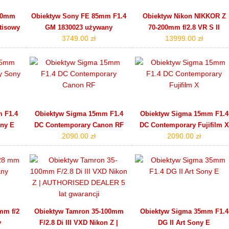
 50mm
Obiektyw Sony FE 85mm F1.4
Obiektyw Nikon NIKKOR Z
atisowy
GM 1830023 używany
70‑200mm f/2.8 VR S II
3749.00 zł
13999.00 zł
 F1.4
Obiektyw Sigma 15mm F1.4
Obiektyw Sigma 15mm F1.4
ny E
DC Contemporary Canon RF
DC Contemporary Fujifilm X
2090.00 zł
2090.00 zł
mm f/2
Obiektyw Tamron 35-100mm
Obiektyw Sigma 35mm F1.4
y
F/2.8 Di III VXD Nikon Z |
DG II Art Sony E