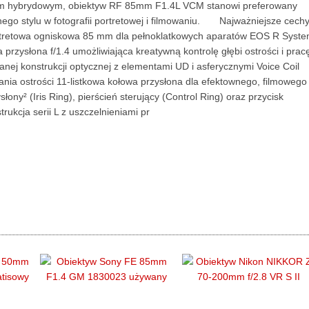
kcjom hybrydowym, obiektyw RF 85mm F1.4L VCM stanowi preferowany
znego stylu w fotografii portretowej i filmowaniu. Najważniejsze cech
tretowa ogniskowa 85 mm dla pełnoklatkowych aparatów EOS R Syste
ysłona f/1.4 umożliwiająca kreatywną kontrolę głębi ostrości i prac
ej konstrukcji optycznej z elementami UD i asferycznymi Voice Coil
ania ostrości 11-listkowa kołowa przysłona dla efektownego, filmowego
łony² (Iris Ring), pierścień sterujący (Control Ring) oraz przycisk
trukcja serii L z uszczelnieniami pr