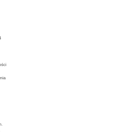
M
4
ości
nia
ch.
o