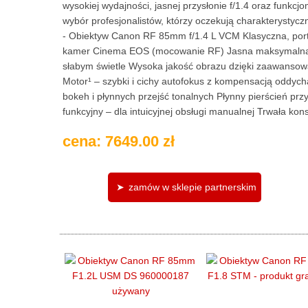
wysokiej wydajności, jasnej przysłonie f/1.4 oraz fun
wybór profesjonalistów, którzy oczekują charakterystyc
- Obiektyw Canon RF 85mm f/1.4 L VCM Klasyczna, por
kamer Cinema EOS (mocowanie RF) Jasna maksymalna prz
słabym świetle Wysoka jakość obrazu dzięki zaawansowan
Motor¹ – szybki i cichy autofokus z kompensacją oddych
bokeh i płynnych przejść tonalnych Płynny pierścień przys
funkcyjny – dla intuicyjnej obsługi manualnej Trwała kons
cena: 7649.00 zł
zamów w sklepie partnerskim