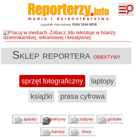
tygodnik internetowy
ISSN 2544-5839
Sklep reportera
obiektywy
sprzęt fotograficzny
laptopy
książki
prasa cyfrowa
aparaty
obiektywy
statywy
gimbale
kamery
drony