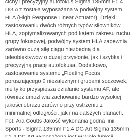
cichy i precyzyjny autofokus Sigma 135mm F1.4
DG Art została wyposażana w podwójny system
HLA (High-Response Linear Actuator). Dzięki
zastosowaniu dwóch różnych typów siłowników
HLA, zoptymalizowanych pod kątem zakresu ruchu
grupy fokusowej, podwójny system HLA zapewnia
zarówno dużą siłę ciągu niezbędną dla
teleobiektywów o dużej przysłonie, jak i szybką i
precyzyjną pracę autofokusa. Dodatkowo,
zastosowanie systemu „Floating Focus
poruszającego 2 niezależnymi grupami soczewek,
nie tylko przyspiesza działanie systemu AF, ale
również umożliwia zachowanie bardzo wysokiej
jakości obrazu zarówno przy ostrzeniu z
minimalnej odległości, jak i na dalszych planach.
Fot. Ara Coutts Jakość wykonania godna linii
Sports - Sigma 135mm F1.4 DG Art Sigma 135mm
F1.4 DG Art wyposażona jest w wiele funkcji