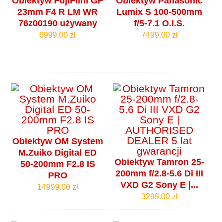
Obiektyw FujiFilm GF
Obiektyw Panasonic
23mm F4 R LM WR
Lumix S 100-500mm
76z00190 używany
f/5-7.1 O.I.S.
6999.00 zł
7499.00 zł
Obiektyw OM System
M.Zuiko Digital ED
Obiektyw Tamron 25-
50-200mm F2.8 IS
200mm f/2.8-5.6 Di III
PRO
VXD G2 Sony E |...
14999.00 zł
3299.00 zł