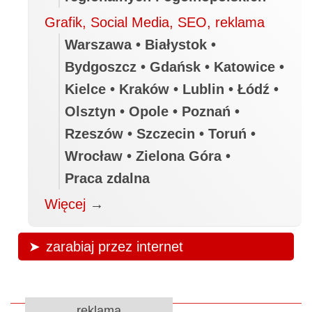
Grafik, Social Media, SEO, reklama
Warszawa • Białystok •
Bydgoszcz • Gdańsk • Katowice •
Kielce • Kraków • Lublin • Łódź •
Olsztyn • Opole • Poznań •
Rzeszów • Szczecin • Toruń •
Wrocław • Zielona Góra •
Praca zdalna
Więcej
→
zarabiaj przez internet
reklama