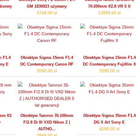
atisowy
GM 1830023 używany
70‑200mm f/2.8 VR S II
3749.00 zł
13999.00 zł
 F1.4
Obiektyw Sigma 15mm F1.4
Obiektyw Sigma 15mm F1.4
ny E
DC Contemporary Canon RF
DC Contemporary Fujifilm X
2090.00 zł
2090.00 zł
mm f/2
Obiektyw Tamron 35-100mm
Obiektyw Sigma 35mm F1.4
y
F/2.8 Di III VXD Nikon Z |
DG II Art Sony E
4290.00 zł
AUTHO...
3889.00 zł