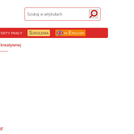
erty pracy
Szkolenia
in English