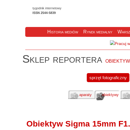
tygodnik internetowy
ISSN 2544-5839
Historia mediów
Rynek medialny
Warsz
Sklep reportera
obiekty
sprzęt fotograficzny
aparaty
obiektywy
Obiektyw Sigma 15mm F1