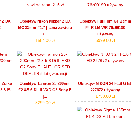
r Z DX
Obiektyw Nikon Nikkor Z DX
Obiektyw FujiFilm GF 23m
R
MC 35mm f/1.7 | cena zawiera
F4 R LM WR 76z00190
r...
używany
1584.00 zł
6999.00 zł
.Zuiko
Obiektyw Tamron 25-200mm
Obiektyw NIKON 24 F1.8 G E
2.8 IS
f/2.8-5.6 Di III VXD G2 Sony E
227672 używany
1799.00 zł
|...
3299.00 zł