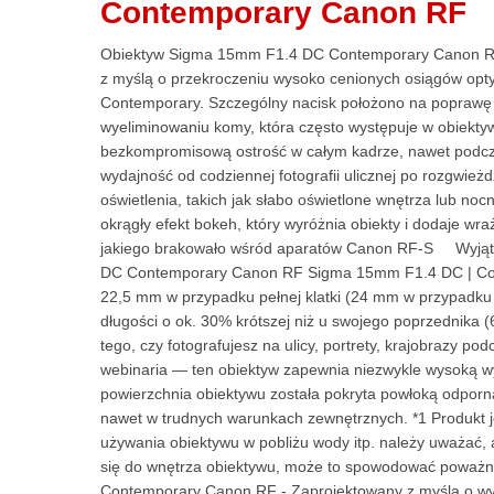
Contemporary Canon RF
Obiektyw Sigma 15mm F1.4 DC Contemporary Canon R
z myślą o przekroczeniu wysoko cenionych osiągów op
Contemporary. Szczególny nacisk położono na poprawę 
wyeliminowaniu komy, która często występuje w obiekty
bezkompromisową ostrość w całym kadrze, nawet podczas
wydajność od codziennej fotografii ulicznej po rozgwie
oświetlenia, takich jak słabo oświetlone wnętrza lub noc
okrągły efekt bokeh, który wyróżnia obiekty i dodaje wra
jakiego brakowało wśród aparatów Canon RF-S Wyjątk
DC Contemporary Canon RF Sigma 15mm F1.4 DC | Cont
22,5 mm w przypadku pełnej klatki (24 mm w przypadk
długości o ok. 30% krótszej niż u swojego poprzednika 
tego, czy fotografujesz na ulicy, portrety, krajobrazy po
webinaria — ten obiektyw zapewnia niezwykle wysoką wyd
powierzchnia obiektywu została pokryta powłoką odporn
nawet w trudnych warunkach zewnętrznych. *1 Produkt je
używania obiektywu w pobliżu wody itp. należy uważać, 
się do wnętrza obiektywu, może to spowodować poważ
Contemporary Canon RF - Zaprojektowany z myślą o wyg