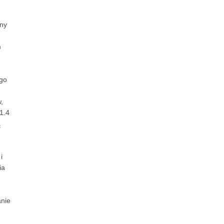
ny
m
ego
,
1.4
ą
i
ia
anie