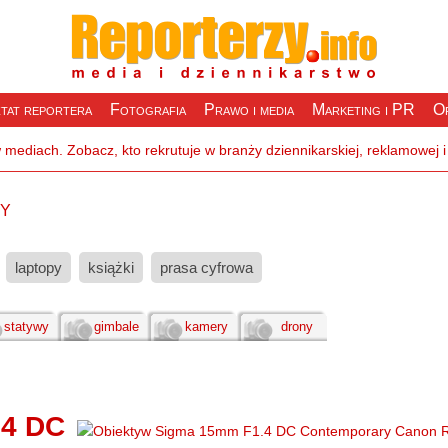
tat reportera
Fotografia
Prawo i media
Marketing i PR
Of
wy
laptopy
książki
prasa cyfrowa
statywy
gimbale
kamery
drony
.4 DC