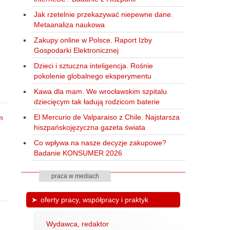
Jak rzetelnie przekazywać niepewne dane.
Metaanaliza naukowa
Zakupy online w Polsce. Raport Izby
Gospodarki Elektronicznej
Dzieci i sztuczna inteligencja. Rośnie
pokolenie globalnego eksperymentu
Kawa dla mam. We wrocławskim szpitalu
dziecięcym tak ładują rodzicom baterie
El Mercurio de Valparaiso z Chile. Najstarsza
hiszpańskojęzyczna gazeta świata
Co wpływa na nasze decyzje zakupowe?
Badanie KONSUMER 2026
praca w mediach
oferty pracy, współpracy i praktyk
Wydawca, redaktor