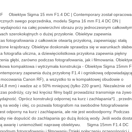
F Obiektyw Sigma 15 mm F1.4 DC | Contemporary został opracowa
tycznych swego poprzednika, modelu Sigma 16 mm F1.4 DC DN |
wydajności na całej powierzchni obrazu przy jednoczesnym całkowity
wach szerokokątnych o dużej przysłonie. Obiektyw zapewnia
 fotografowania z całkowicie otwartą przysłoną, zapewniając stałą
żdżone krajobrazy. Obiektyw doskonale sprawdza się w warunkach słab
na fotografia uliczna, a dziewięciolistkowa przysłona zapewnia piękny
żenia głębi, zarówno podczas fotografowania, jak i filmowania. Obiektyw
owa kompaktowa i wytrzymała konstrukcja - Obiektyw Sigma 15mm F
emporary zapewnia dużą przysłonę F1.4 i ogniskową odpowiadając
u mocowania Canon RF), a wszystko to w kompaktowej obudowie o
(64,8 mm) i wadze aż o 50% mniejszej (tylko 220 gram). Niezależnie od
dczas podróży, czy też kręcisz filmy bądź prowadzisz transmisje na żywo 
ajność. Oprócz konstrukcji odpornej na kurz i zachlapania*1 , przedn
ą na wodę i olej, co pozwala fotografom na swobodne fotografowanie
st odporny na kurz i zachlapania, ale nie jest wodoodporny. Podczas
aby nie dopuścić do zachlapania go dużą ilością wody. Jeśli woda dost
ną awarię i uniemożliwić naprawę obiektywu. Sigma 15mm F1.4 DC
odnym fotografowaniu i filmowaniu Dzięki połączeniu przenośności i