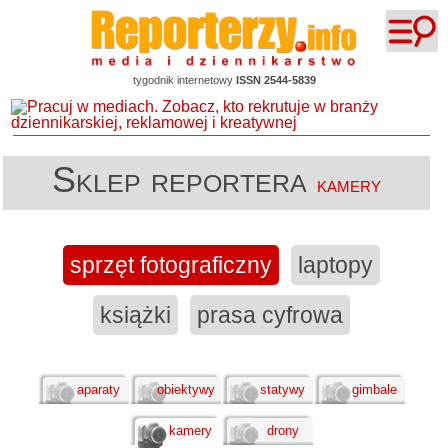
tygodnik internetowy
ISSN 2544-5839
Sklep reportera
kamery
sprzęt fotograficzny
laptopy
książki
prasa cyfrowa
aparaty
obiektywy
statywy
gimbale
kamery
drony