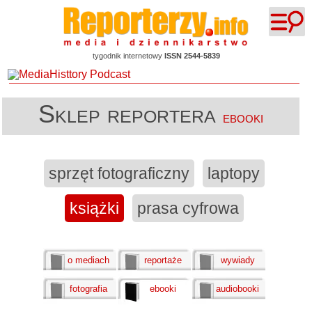
tygodnik internetowy
ISSN 2544-5839
Sklep reportera
ebooki
sprzęt fotograficzny
laptopy
książki
prasa cyfrowa
o mediach
reportaże
wywiady
fotografia
ebooki
audiobooki