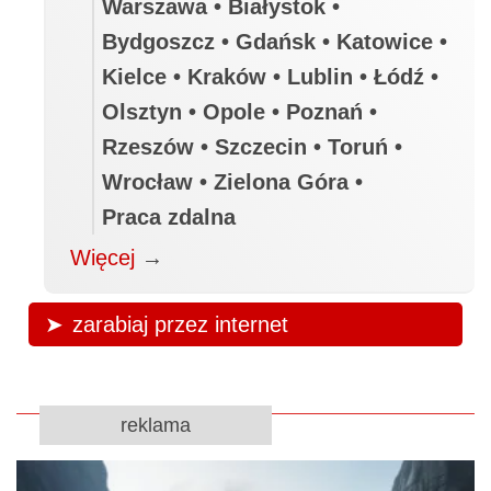
Warszawa • Białystok •
Bydgoszcz • Gdańsk • Katowice •
Kielce • Kraków • Lublin • Łódź •
Olsztyn • Opole • Poznań •
Rzeszów • Szczecin • Toruń •
Wrocław • Zielona Góra •
Praca zdalna
Więcej
→
zarabiaj przez internet
reklama