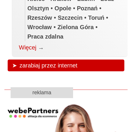
Olsztyn • Opole • Poznań •
Rzeszów • Szczecin • Toruń •
Wrocław • Zielona Góra •
Praca zdalna
Więcej
→
zarabiaj przez internet
reklama