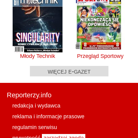
Młody Technik
Przegląd Sportowy
więcej e-gazet
Reporterzy.info
redakcja i wydawca
reklama i informacje prasowe
regulamin serwisu
prywatność
zarządzaj zgodą