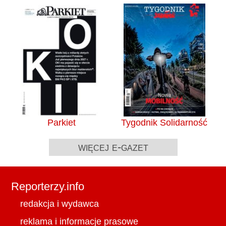
Parkiet
Tygodnik Solidarność
więcej e-gazet
Reporterzy.info
redakcja i wydawca
reklama i informacje prasowe