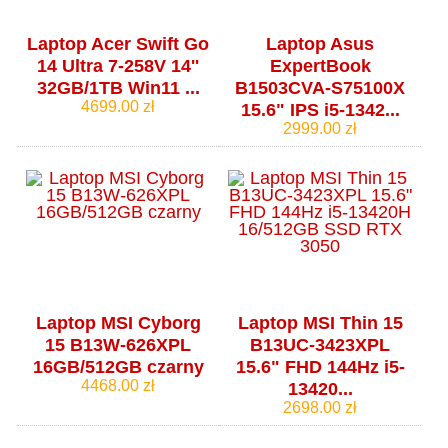
Laptop Acer Swift Go
Laptop Asus
14 Ultra 7-258V 14''
ExpertBook
32GB/1TB Win11 ...
B1503CVA-S75100X
4699.00 zł
15.6" IPS i5-1342...
2999.00 zł
Laptop MSI Cyborg
Laptop MSI Thin 15
15 B13W-626XPL
B13UC-3423XPL
16GB/512GB czarny
15.6" FHD 144Hz i5-
4468.00 zł
13420...
2698.00 zł