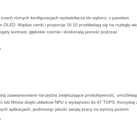
 trzech różnych konfiguracjach wyświetlacza do wyboru: z panelem
 OLED. Wąskie ramki i proporcje 16:10 przekładają się na rozległy wi
aty kontrast, głębokie czernie i doskonalą jasność podczas
zystaj zaawansowane narzędzia zwiększające produktywność, umożliwia
ęć lub filmów dzięki układowi NPU o wydajności do 47 TOPS. Korzystaj 
ch aplikacjach, podnosząc jakość swojej pracy na wyższy poziom.