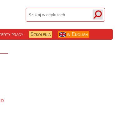
erty pracy
Szkolenia
in English