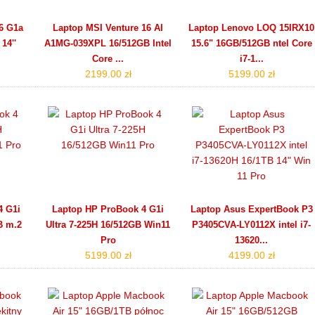
6 G1a
Laptop MSI Venture 16 AI
Laptop Lenovo LOQ 15IRX10
14''
A1MG-039XPL 16/512GB Intel
15.6" 16GB/512GB ntel Core
Core ...
i7-1...
2199.00 zł
5199.00 zł
4 G1i
Laptop HP ProBook 4 G1i
Laptop Asus ExpertBook P3
B m.2
Ultra 7-225H 16/512GB Win11
P3405CVA-LY0112X intel i7-
Pro
13620...
5199.00 zł
4199.00 zł