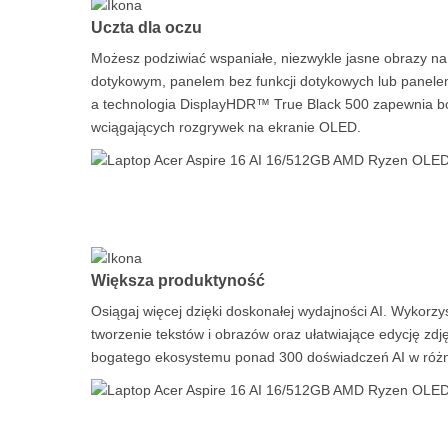
Uczta dla oczu
Możesz podziwiać wspaniałe, niezwykle jasne obrazy na
dotykowym, panelem bez funkcji dotykowych lub panelem
a technologia DisplayHDR™ True Black 500 zapewnia bog
wciągających rozgrywek na ekranie OLED.
Większa produktyność
Osiągaj więcej dzięki doskonałej wydajności AI. Wykor
tworzenie tekstów i obrazów oraz ułatwiające edycję zdj
bogatego ekosystemu ponad 300 doświadczeń AI w różny