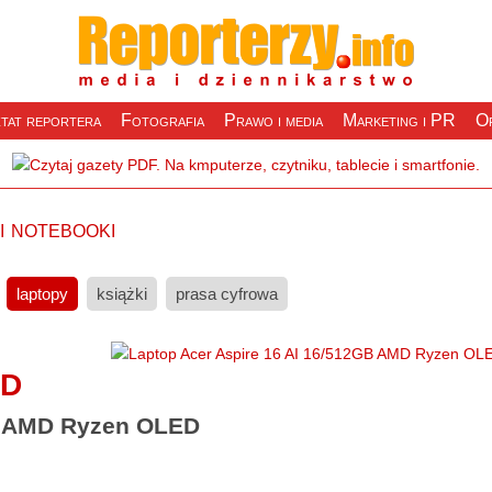
tat reportera
Fotografia
Prawo i media
Marketing i PR
Of
i notebooki
laptopy
książki
prasa cyfrowa
ED
GB AMD Ryzen OLED