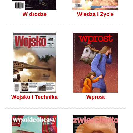
W drodze
Wiedza i Życie
Wojsko i Technika
Wprost