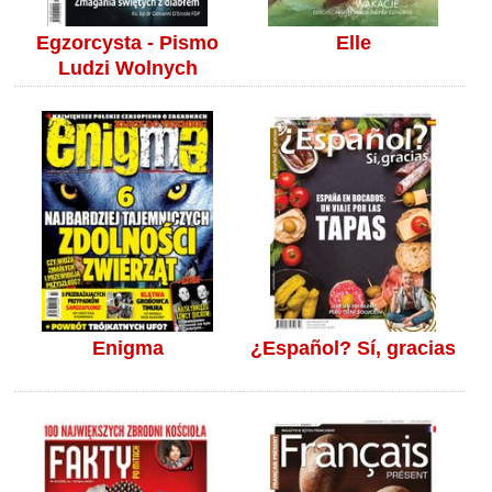
Egzorcysta - Pismo
Elle
Ludzi Wolnych
Enigma
¿Español? Sí, gracias