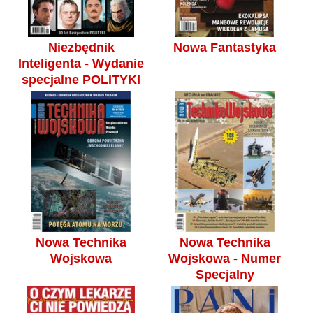
Niezbędnik
Nowa Fantastyka
Inteligenta - Wydanie
specjalne POLITYKI
Nowa Technika
Nowa Technika
Wojskowa
Wojskowa - Numer
Specjalny