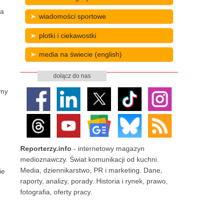
ra
wiadomości sportowe
plotki i ciekawostki
media na świecie (english)
dołącz do nas
e
emy
Reporterzy.info
- internetowy magazyn
medioznawczy. Świat komunikacji od kuchni.
Media, dziennikarstwo, PR i marketing. Dane,
ie
raporty, analizy, porady. Historia i rynek, prawo,
fotografia, oferty pracy.