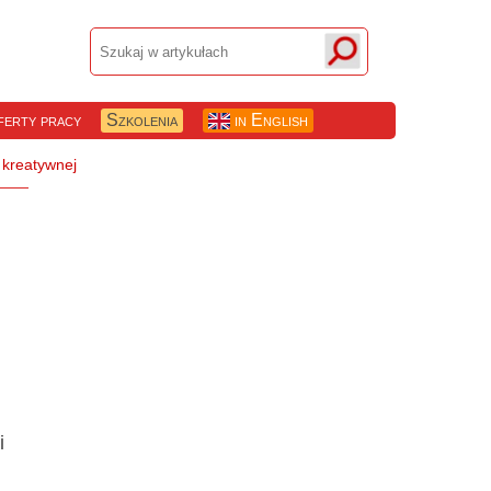
erty pracy
Szkolenia
in English
i