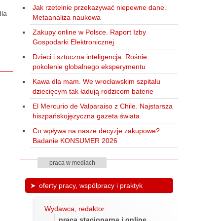
Jak rzetelnie przekazywać niepewne dane.
dla
Metaanaliza naukowa
Zakupy online w Polsce. Raport Izby
Gospodarki Elektronicznej
Dzieci i sztuczna inteligencja. Rośnie
pokolenie globalnego eksperymentu
Kawa dla mam. We wrocławskim szpitalu
dziecięcym tak ładują rodzicom baterie
El Mercurio de Valparaiso z Chile. Najstarsza
hiszpańskojęzyczna gazeta świata
Co wpływa na nasze decyzje zakupowe?
Badanie KONSUMER 2026
praca w mediach
oferty pracy, współpracy i praktyk
Wydawca, redaktor
praca stacjonarna i online