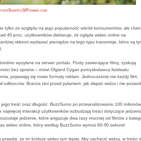
StockSnap/cc0/Pixabay.com
nie tylko ze względu na jego popularność wśród konsumentów, ale równ
ad 40 proc. użytkowników deklaruje, że ogląda wideo online na
rdziej skłonni wydawać pieniądze na tego typu transmisje, które są t
l.
średnio wysyłane na serwer portalu. Posty zawierające filmy, zyskują
ż treści bez spotów – mówi Olgierd Cygan pomysłodawca festiwalu
ienia, pojawiają się nowe formaty reklam. Jednocześnie nie każdy film,
odbiorców. Branża stoi przed pytaniem: jak złapać widza i nie pozwol
n. jego treść oraz długość. BuzzSumo po przeanalizowaniu 100 milionów
najwięcej interakcji użytkowników wzbudzają treści dotyczące jedzeni
zostaje jedzenie, które angażuje dwa razy mocniej od filmów z katego
zas wideo online, który według BuzzSumo wynosi 60-90 sekund.
prawda, że im krótsze wideo tym lepiej. Aby zachęcić widza, w treści 