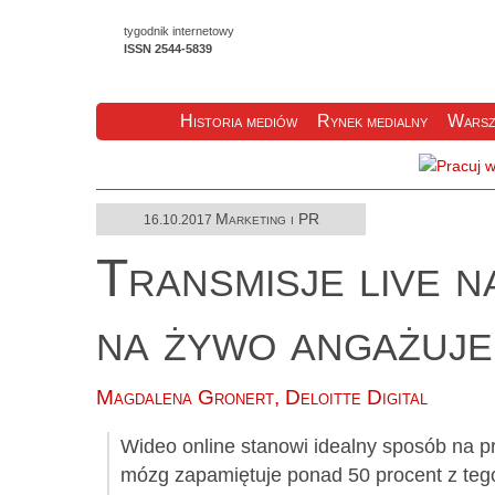
tygodnik internetowy
ISSN 2544-5839
Historia mediów
Rynek medialny
Warsz
Marketing i PR
16.10.2017
Transmisje live 
na żywo angażuje 
Magdalena Gronert, Deloitte Digital
Wideo online stanowi idealny sposób na pr
mózg zapamiętuje ponad 50 procent z tego 