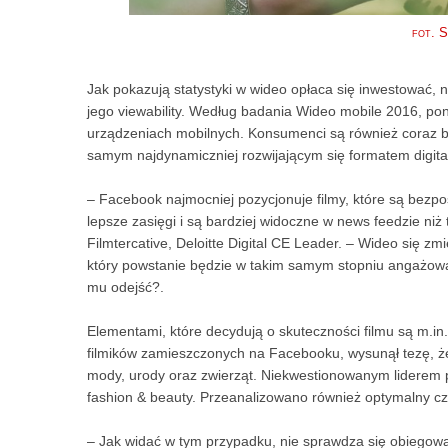
fot. 
Jak pokazują statystyki w wideo opłaca się inwestować, 
jego viewability. Według badania Wideo mobile 2016, pon
urządzeniach mobilnych. Konsumenci są również coraz ba
samym najdynamiczniej rozwijającym się formatem digita
– Facebook najmocniej pozycjonuje filmy, które są bezpo
lepsze zasięgi i są bardziej widoczne w news feedzie ni
Filmtercative, Deloitte Digital CE Leader. – Wideo się zm
który powstanie będzie w takim samym stopniu angażował 
mu odejść?.
Elementami, które decydują o skuteczności filmu są m.i
filmików zamieszczonych na Facebooku, wysunął tezę, że 
mody, urody oraz zwierząt. Niekwestionowanym liderem po
fashion & beauty. Przeanalizowano również optymalny c
– Jak widać w tym przypadku, nie sprawdza się obiegowa 