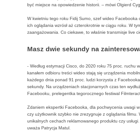
być miejsce na opowiedzenie historii. – mówi Olgierd Cy
W kwietniu tego roku Fidij Sumo, szef wideo Facebooka og
ich oglądania wzrósł aż czterokrotnie w ciągu roku. W
zaangażowania. Co ciekawe, to właśnie transmisje live
Masz dwie sekundy na zainteresow
- Według estymacji Cisco, do 2020 roku 75 proc. ruchu 
kanałem odbioru treści wideo stają się urządzenia mobiln
każdego dnia ponad 91 proc. ludzi korzysta z Facebook
sekundy. Na urządzeniach stacjonarnych czas ten wydłuż
Facebooku, prelegentka tegorocznego festiwal Filmteract
Zdaniem ekspertki Facebooka, dla pochwycenia uwagi w i
czy użytkownik szybko nie zrezygnuje z oglądania filmu.
unikalnych cechach reklamowanego produktu czy usługi. 
uważa Patrycja Matul.