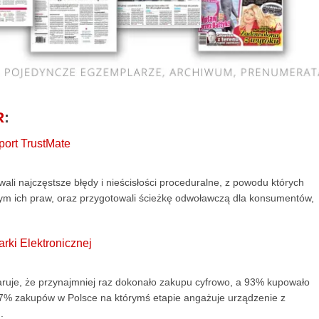
R
:
port TrustMate
wali najczęstsze błędy i nieścisłości proceduralne, z powodu których
cym ich praw, oraz przygotowali ścieżkę odwoławczą dla konsumentów,
rki Elektronicznej
aruje, że przynajmniej raz dokonało zakupu cyfrowo, a 93% kupowało
 97% zakupów w Polsce na którymś etapie angażuje urządzenie z
.