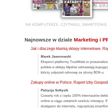
Najnowsze w dziale
Marketing i P
Jak i dlaczego kłamią sklepy internetowe. Ra
Marek Jaworowski
Eksperci platformy TrustMate.io przeanalizo
polskie e-sklepy błędnie odmawiają kupują
którzy usłyszeli odmowę ze strony BOK-u.
Zakupy online w Polsce. Raport Izby Gospoda
Patrycja Sołtysik
Czwarty rok z rzędu 100% internautów dekl
online w ciągu ostatnich sześciu miesięcy.
dostępem do internetu, najczęściej smartfon