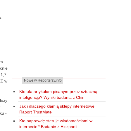
s
ym
ecnie
 1,7
Nowe w Reporterzy.info
EE w
Kto ufa artykułom pisanym przez sztuczną
inteligencję? Wyniki badania z Chin
leży
Jak i dlaczego kłamią sklepy internetowe.
ź
Raport TrustMate
ku -
Kto naprawdę steruje wiadomościami w
internecie? Badanie z Hiszpanii