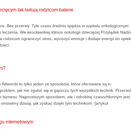
cięcym tak ładują rodzicom baterie
ące. Bez przerwy. Tyle czasu średnio spędza w szpitalu onkologicznym
leczenia. We wrocławskiej klinice onkologii dziecięcej Przylądek Nadzi
a rodzicom ograniczyć stres, wyciszyć emocje i dodaje energii do opiek
zieci.
ym?
Adwords to tylko jeden ze sposobów, które oferowane są e-
problem, jak nie zgubić się w gąszczu tych wszystkich technik. Przecie
o biznesu. Najprostszym sposobem, ale i odrobinę czasochłonnym jest
omówimy dzisiaj, jak zyskać dzięki tym technikom. [artykuł
gu internetowym