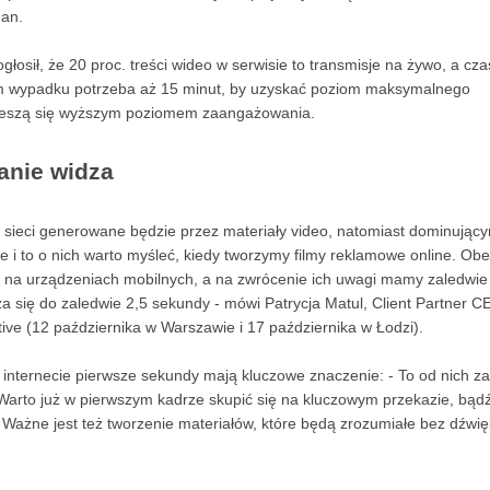
gan.
łosił, że 20 proc. treści wideo w serwisie to transmisje na żywo, a cza
 tym wypadku potrzeba aż 15 minut, by uzyskać poziom maksymalnego
 cieszą się wyższym poziomem zaangażowania.
anie widza
w sieci generowane będzie przez materiały video, natomiast dominując
e i to o nich warto myśleć, kiedy tworzymy filmy reklamowe online. Ob
a na urządzeniach mobilnych, a na zwrócenie ich uwagi mamy zaledwie
a się do zaledwie 2,5 sekundy - mówi Patrycja Matul, Client Partner C
ive (12 października w Warszawie i 17 października w Łodzi).
nternecie pierwsze sekundy mają kluczowe znaczenie: - To od nich za
 Warto już w pierwszym kadrze skupić się na kluczowym przekazie, bąd
Ważne jest też tworzenie materiałów, które będą zrozumiałe bez dźwię