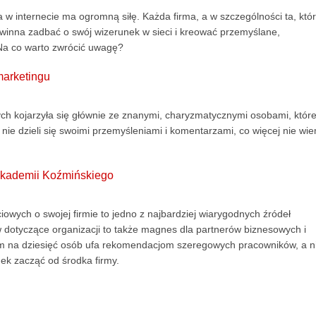
 w internecie ma ogromną siłę. Każda firma, a w szczególności ta, któ
owinna zadbać o swój wizerunek w sieci i kreować przemyślane,
Na co warto zwrócić uwagę?
marketingu
ch kojarzyła się głównie ze znanymi, charyzmatycznymi osobami, któr
er nie dzieli się swoimi przemyśleniami i komentarzami, co więcej nie wi
 Akademii Koźmińskiego
wych o swojej firmie to jedno z najbardziej wiarygodnych źródeł
 dotyczące organizacji to także magnes dla partnerów biznesowych i
em na dziesięć osób ufa rekomendacjom szeregowych pracowników, a n
nek zacząć od środka firmy.