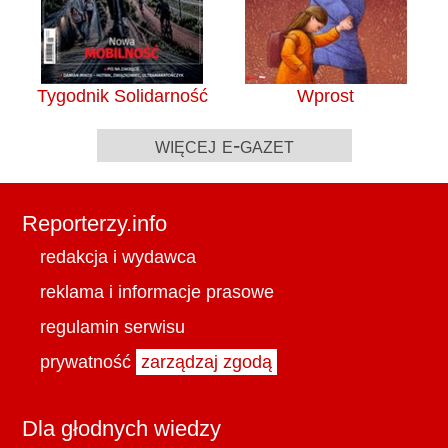
Tygodnik Solidarność
Wprost
więcej e-gazet
Reporterzy.info
redakcja i wydawca
reklama i informacje prasowe
regulamin serwisu
prywatność
zarządzaj zgodą
Dla głodnych wiedzy