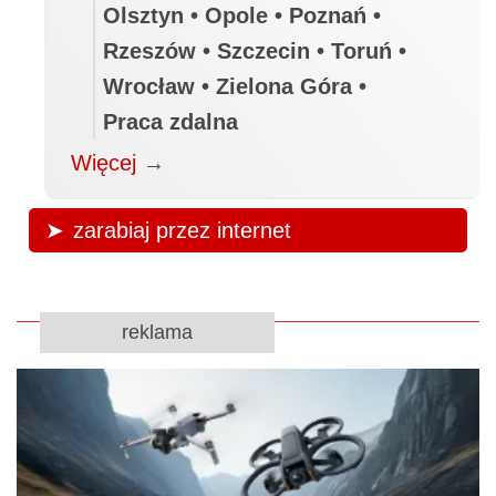
Olsztyn • Opole • Poznań •
Rzeszów • Szczecin • Toruń •
Wrocław • Zielona Góra •
Praca zdalna
Więcej
→
zarabiaj przez internet
reklama