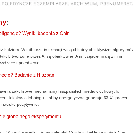
ny
:
teligencję? Wyniki badania z Chin
niż ludziom. W odbiorze informacji wolą chłodny obiektywizm algorytmó
tykuły tworzone przez AI są obiektywne. A im częściej mają z nimi
rzywdzące uprzedzenia.
necie? Badanie z Hiszpanii
 ujawnia zakulisowe mechanizmy hiszpańskich mediów cyfrowych.
cent tekstów o lobbingu. Lobby energetyczne generuje 63,41 procent
y nacisku pozytywnie.
lenie globalnego eksperymentu
z 10 krajów wynika, że co najmniej 20 mln dzieci korzystało już ze