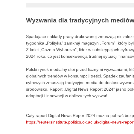
Wyzwania dla tradycyjnych medió
Spadające nakłady prasy drukowanej zmuszają niezależ
tygodnika „Polityka” zamknął magazyn „Forum”, który był
Z kolei „Gazeta Wyborcza”, lider w subskrypcjach cyfro
2024 roku, co jest konsekwencją trudnej sytuacji finans
Polski rynek medialny stoi przed licznymi wyzwaniami, k
globalnych trendów w konsumpcji treści. Spadek zaufania 
cyfrowych zmuszają tradycyjne media do dostosowywania 
środowisku. Raport „Digital News Report 2024” jasno pok
adaptacji i innowacji w obliczu tych wyzwań.
Cały raport Digital News Repor 2024 można pobrać bezpł
https://reutersinstitute.politics.ox.ac.uk/digital-news-repo