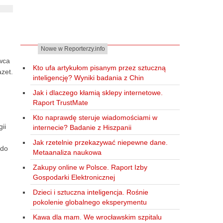
Nowe w Reporterzy.info
wca
Kto ufa artykułom pisanym przez sztuczną
azet.
inteligencję? Wyniki badania z Chin
Jak i dlaczego kłamią sklepy internetowe.
Raport TrustMate
Kto naprawdę steruje wiadomościami w
ii
internecie? Badanie z Hiszpanii
Jak rzetelnie przekazywać niepewne dane.
 do
Metaanaliza naukowa
Zakupy online w Polsce. Raport Izby
Gospodarki Elektronicznej
Dzieci i sztuczna inteligencja. Rośnie
pokolenie globalnego eksperymentu
Kawa dla mam. We wrocławskim szpitalu