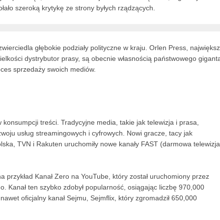
ołało szeroką krytykę ze strony byłych rządzących.
zwierciedla głębokie podziały polityczne w kraju. Orlen Press, najwięks
ielkości dystrybutor prasy, są obecnie własnością państwowego gigant
roces sprzedaży swoich mediów.
onsumpcji treści. Tradycyjne media, takie jak telewizja i prasa,
woju usług streamingowych i cyfrowych. Nowi gracze, tacy jak
olska, TVN i Rakuten uruchomiły nowe kanały FAST (darmowa telewizja
 przykład Kanał Zero na YouTube, który został uruchomiony przez
o. Kanał ten szybko zdobył popularność, osiągając liczbę 970,000
nawet oficjalny kanał Sejmu, Sejmflix, który zgromadził 650,000