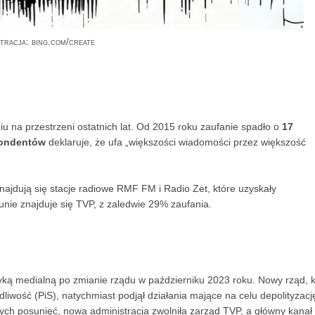
stracja: bing.com/create
 na przestrzeni ostatnich lat. Od 2015 roku zaufanie spadło o
17
ondentów
deklaruje, że ufa „większości wiadomości przez większość
ajdują się stacje radiowe RMF FM i Radio Zet, które uzyskały
nie znajduje się TVP, z zaledwie 29% zaufania.
yką medialną po zmianie rządu w październiku 2023 roku. Nowy rząd, k
dliwość (PiS), natychmiast podjął działania mające na celu depolityzacj
ch posunięć, nowa administracja zwolniła zarząd TVP, a główny kanał