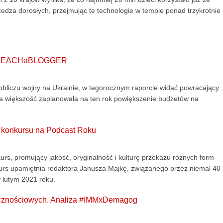
przedza dorosłych, przejmując te technologie w tempie ponad trzykrotnie
rt REACHaBLOGGER
bliczu wojny na Ukrainie, w tegorocznym raporcie widać powracający
 większość zaplanowała na ten rok powiększenie budżetów na
a konkursu na Podcast Roku
urs, promujący jakość, oryginalność i kulturę przekazu różnych form
rs upamiętnia redaktora Janusza Majkę, związanego przez niemal 40 
 lutym 2021 roku.
ecznościowych. Analiza #IMMxDemagog