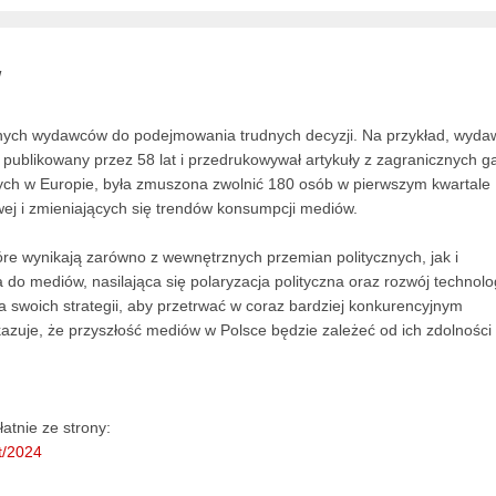
w
nych wydawców do podejmowania trudnych decyzji. Na przykład, wyda
 publikowany przez 58 lat i przedrukowywał artykuły z zagranicznych g
wych w Europie, była zmuszona zwolnić 180 osób w pierwszym kwartale
owej i zmieniających się trendów konsumpcji mediów.
tóre wynikają zarówno z wewnętrznych przemian politycznych, jak i
do mediów, nasilająca się polaryzacja polityczna oraz rozwój technolog
swoich strategii, aby przetrwać w coraz bardziej konkurencyjnym
azuje, że przyszłość mediów w Polsce będzie zależeć od ich zdolności
atnie ze strony:
rt/2024