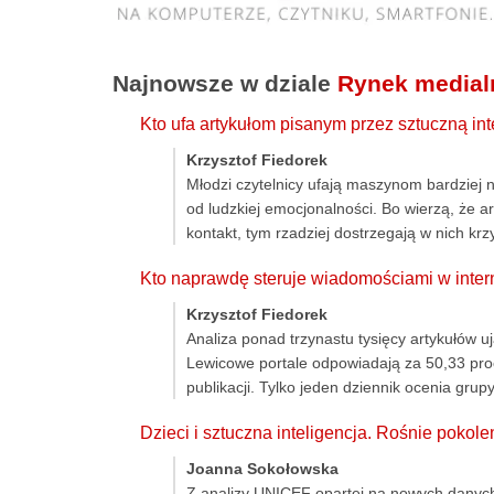
Najnowsze w dziale
Rynek medial
Kto ufa artykułom pisanym przez sztuczną in
Krzysztof Fiedorek
Młodzi czytelnicy ufają maszynom bardziej 
od ludzkiej emocjonalności. Bo wierzą, że ar
kontakt, tym rzadziej dostrzegają w nich k
Kto naprawdę steruje wiadomościami w inter
Krzysztof Fiedorek
Analiza ponad trzynastu tysięcy artykułów
Lewicowe portale odpowiadają za 50,33 pro
publikacji. Tylko jeden dziennik ocenia grup
Dzieci i sztuczna inteligencja. Rośnie poko
Joanna Sokołowska
Z analizy UNICEF opartej na nowych danych 