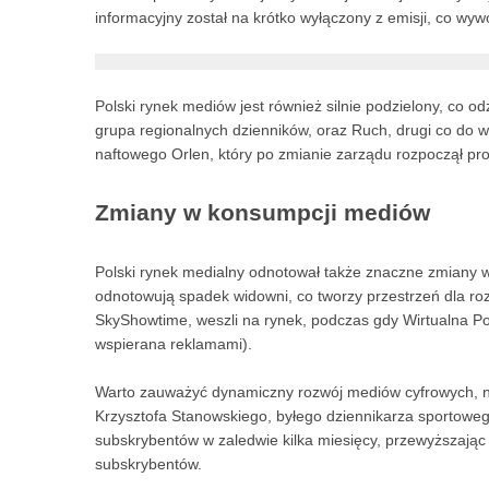
informacyjny został na krótko wyłączony z emisji, co wyw
Polski rynek mediów jest również silnie podzielony, co od
grupa regionalnych dzienników, oraz Ruch, drugi co do w
naftowego Orlen, który po zmianie zarządu rozpoczął p
Zmiany w konsumpcji mediów
Polski rynek medialny odnotował także znaczne zmiany w k
odnotowują spadek widowni, co tworzy przestrzeń dla roz
SkyShowtime, weszli na rynek, podczas gdy Wirtualna P
wspierana reklamami).
Warto zauważyć dynamiczny rozwój mediów cyfrowych, na
Krzysztofa Stanowskiego, byłego dziennikarza sportoweg
subskrybentów w zaledwie kilka miesięcy, przewyższając 
subskrybentów.