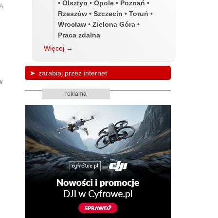
• Olsztyn • Opole • Poznań •
Rzeszów • Szczecin • Toruń •
Wrocław • Zielona Góra •
Praca zdalna
Więcej
→
zarabiaj przez internet
w
reklama