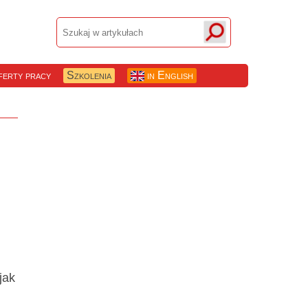
erty pracy
Szkolenia
in English
jak