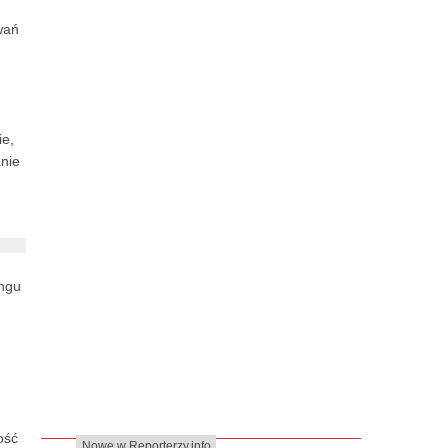
wań
ie,
nie
ingu
ość
Nowe w Reporterzy.info