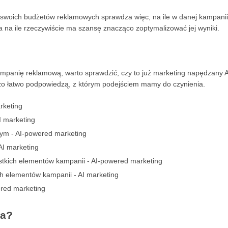
u swoich budżetów reklamowych sprawdza więc, na ile w danej kampanii
a na ile rzeczywiście ma szansę znacząco zoptymalizować jej wyniki.
panię reklamową, warto sprawdzić, czy to już marketing napędzany A
rdzo łatwo podpowiedzą, z którym podejściem mamy do czynienia.
rketing
I marketing
tym - AI-powered marketing
 AI marketing
stkich elementów kampanii - AI-powered marketing
h elementów kampanii - AI marketing
wered marketing
ia?