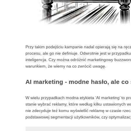
Przy takim podejściu kampanie nadal opierają się na ręc
procesu, ale go nie definiuje. Odwrotnie jest w przypad
inteligencja. Czy można odróżnić marketingowy buzzword
warunkiem, że wiemy na co zwrócić uwagę.
AI marketing - modne hasło, ale co 
W wielu przypadkach modna etykieta ‘AI marketing’ to pr
stanie wybrać reklamy, które według kilku ustawionych wcz
nie zdecyduje też komu wyświetlić reklamę w czasie rze
podstawowej segmentacji użytkowników, czy optymalizacji