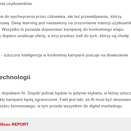
nia użytkowników.
 do wychwycenia przez człowieka, ale też przewidywaniu, którzy
wą. Deep learning jest nastawiony na zrozumienie intencji użytkownik
nik. Wszystko to pozwala dopasować kampanię do konkretnego etapu
opiero analizuje oferty, a inny przekaz trafi do tych, którzy są chwilę
- sztuczna inteligencja w konkretnej kampanii pracuje na dowiezienie
technologii
dopiskiem AI. Dopóki jednak będzie to jedynie etykieta, w której sztuc
ekty kampanii będą ograniczone. Fakt jest taki, że AI musi być stosowa
obszaru biznesowego, w tym przede wszystkim do digital marketingu.
59sec REPORT