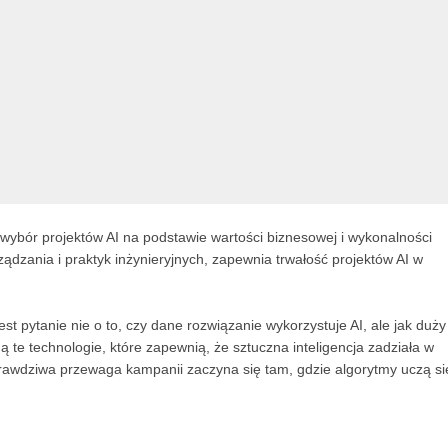
ybór projektów AI na podstawie wartości biznesowej i wykonalności
ządzania i praktyk inżynieryjnych, zapewnia trwałość projektów AI w
t pytanie nie o to, czy dane rozwiązanie wykorzystuje AI, ale jak duży
 te technologie, które zapewnią, że sztuczna inteligencja zadziała w
j. Prawdziwa przewaga kampanii zaczyna się tam, gdzie algorytmy uczą si