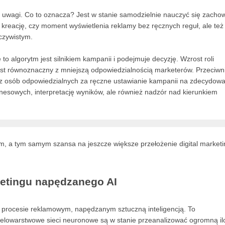
 uwagi. Co to oznacza? Jest w stanie samodzielnie nauczyć się zacho
kreację, czy moment wyświetlenia reklamy bez ręcznych reguł, ale też
czywistym.
to algorytm jest silnikiem kampanii i podejmuje decyzję. Wzrost roli
 jest równoznaczny z mniejszą odpowiedzialnością marketerów. Przeciwn
z osób odpowiedzialnych za ręczne ustawianie kampanii na zdecydowa
biznesowych, interpretację wyników, ale również nadzór nad kierunkiem
m, a tym samym szansa na jeszcze większe przełożenie digital market
ketingu napędzanego AI
m procesie reklamowym, napędzanym sztuczną inteligencją. To
lowarstwowe sieci neuronowe są w stanie przeanalizować ogromną il