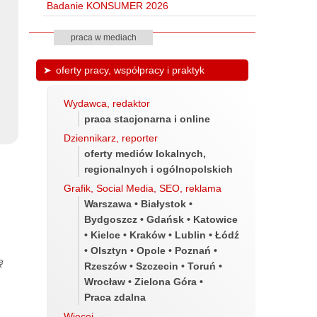
Badanie KONSUMER 2026
praca w mediach
oferty pracy, współpracy i praktyk
Wydawca, redaktor
praca stacjonarna i online
Dziennikarz, reporter
oferty mediów lokalnych,
regionalnych i ogólnopolskich
Grafik, Social Media, SEO, reklama
Warszawa • Białystok •
Bydgoszcz • Gdańsk • Katowice
• Kielce • Kraków • Lublin • Łódź
• Olsztyn • Opole • Poznań •
ę
Rzeszów • Szczecin • Toruń •
Wrocław • Zielona Góra •
Praca zdalna
Więcej
→