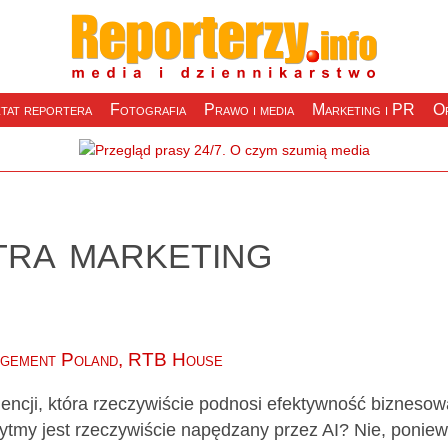
tat reportera
Fotografia
Prawo i media
Marketing i PR
Of
tra marketing
agement Poland,
RTB House
gencji, która rzeczywiście podnosi efektywność bizneso
ytmy jest rzeczywiście napędzany przez AI? Nie, ponie