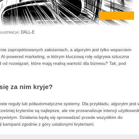
ilustracja: DALL-E
znie zaprojektowanych założeniach, a algorytm jest tylko wsparciem
ku AI-powered marketing, w którym kluczową rolę odgrywa sztuczna
 od rozwiązań, które mają realną wartość dla biznesu? Tak, pod
się za nim kryje?
oste reguły lub półautomatyczne systemy. Dla przykładu, algorytm jest 
eśniej kryteriów są najlepsze, ale nie przeanalizuje intencji użytkowni
czywistym. Działania będą się sprowadzać przede wszystkim do
 kampanii zgodnie z góry ustalonymi kryteriami.