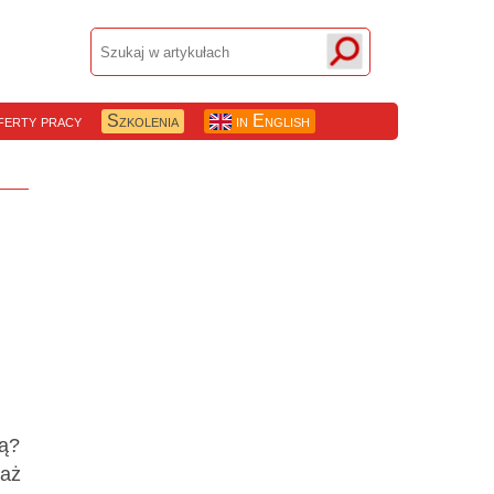
erty pracy
Szkolenia
in English
wą?
waż