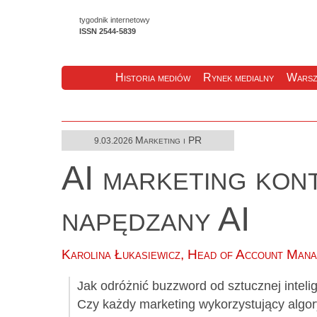
tygodnik internetowy
ISSN 2544-5839
Historia mediów
Rynek medialny
Warsz
Marketing i PR
9.03.2026
AI marketing kon
napędzany AI
Karolina Łukasiewicz, Head of Account Man
Jak odróżnić buzzword od sztucznej inteli
Czy każdy marketing wykorzystujący algor