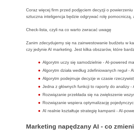
Coraz więcej firm przed podjęciem decyzji o powierzeni
sztuczna inteligencja będzie odgrywać rolę pomocniczą, 
Check-lista, czyli na co warto zwracać uwagę
Zanim zdecydujemy się na zainwestowanie budżetu w kam
czy jedynie AI marketing. Jest kilka obszarów, które ba
Algorytm uczy się samodzielnie - AI-powered ma
Algorytm działa według zdefiniowanych reguł - A
Algorytm podejmuje decyzje w czasie rzeczywis
Jedna z głównych funkcji to raporty do analizy -
Rozwiązanie przekłada się na zwiększenie wszy
Rozwiązanie wspiera optymalizację pojedynczyc
AI realnie kształtuje strategię kampanii - AI-po
Marketing napędzany AI - co zmien