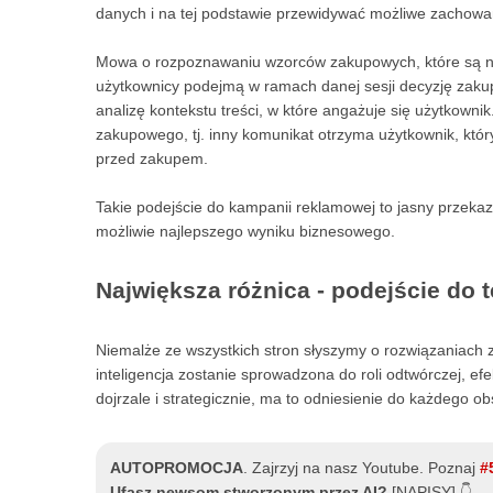
danych i na tej podstawie przewidywać możliwe zachowa
Mowa o rozpoznawaniu wzorców zakupowych, które są nie
użytkownicy podejmą w ramach danej sesji decyzję zakupo
analizę kontekstu treści, w które angażuje się użytkow
zakupowego, tj. inny komunikat otrzyma użytkownik, który d
przed zakupem.
Takie podejście do kampanii reklamowej to jasny przekaz 
możliwie najlepszego wyniku biznesowego.
Największa różnica - podejście do 
Niemalże ze wszystkich stron słyszymy o rozwiązaniach z 
inteligencja zostanie sprowadzona do roli odtwórczej, ef
dojrzale i strategicznie, ma to odniesienie do każdego 
AUTOPROMOCJA
.
Zajrzyj na nasz Youtube. Poznaj
#
Ufasz newsom stworzonym przez AI?
[NAPISY] 👇