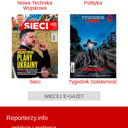
Nowa Technika
Polityka
Wojskowa
Sieci
Tygodnik Solidarność
więcej e-gazet
Reporterzy.info
redakcja i wydawca