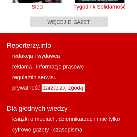
Sieci
Tygodnik Solidarność
więcej e-gazet
Reporterzy.info
redakcja i wydawca
reklama i informacje prasowe
regulamin serwisu
prywatność
zarządzaj zgodą
Dla głodnych wiedzy
książki o mediach, dziennikarzach i nie tylko
cyfrowe gazety i czasopisma