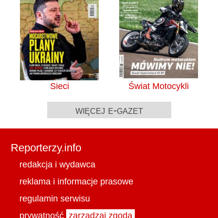
Sieci
Świat Motocykli
więcej e-gazet
Reporterzy.info
redakcja i wydawca
reklama i informacje prasowe
regulamin serwisu
prywatność
zarządzaj zgodą