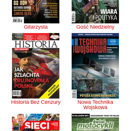
Gitarzysta
Gość Niedzielny
Historia Bez Cenzury
Nowa Technika
Wojskowa