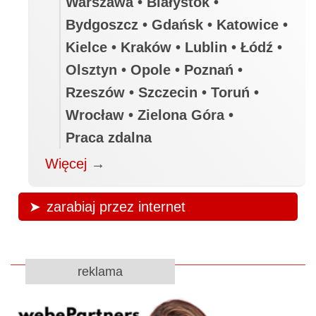
Warszawa • Białystok •
Bydgoszcz • Gdańsk • Katowice •
Kielce • Kraków • Lublin • Łódź •
Olsztyn • Opole • Poznań •
Rzeszów • Szczecin • Toruń •
Wrocław • Zielona Góra •
Praca zdalna
Więcej
→
zarabiaj przez internet
reklama